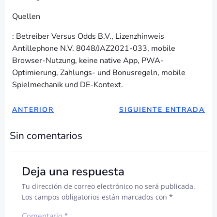
Quellen
: Betreiber Versus Odds B.V., Lizenzhinweis
Antillephone N.V. 8048/JAZ2021-033, mobile
Browser-Nutzung, keine native App, PWA-
Optimierung, Zahlungs- und Bonusregeln, mobile
Spielmechanik und DE-Kontext.
NAVEGACIÓN
NAVEGAC
ANTERIOR
SIGUIENTE ENTRADA
DE
DE
Sin comentarios
ENTRADAS
ENTRADA
Deja una respuesta
Tu dirección de correo electrónico no será publicada.
Los campos obligatorios están marcados con
*
Comentario
*