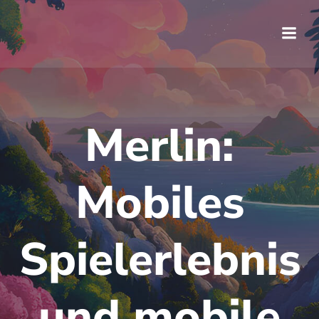
Saltar
al
contenido
Merlin:
Mobiles
Spielerlebnis
und mobile