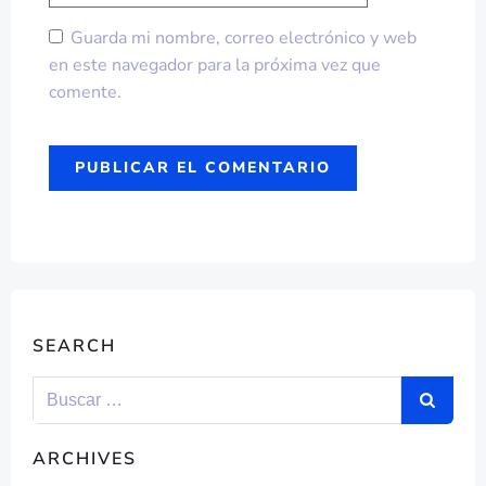
Guarda mi nombre, correo electrónico y web
en este navegador para la próxima vez que
comente.
SEARCH
ARCHIVES