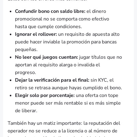
Confundir bono con saldo libre:
el dinero
promocional no se comporta como efectivo
hasta que cumple condiciones.
Ignorar el rollover:
un requisito de apuesta alto
puede hacer inviable la promoción para bancas
pequeñas.
No leer qué juegos cuentan:
jugar títulos que no
aportan al requisito alarga o invalida el
progreso.
Dejar la verificación para el final:
sin KYC, el
retiro se retrasa aunque hayas cumplido el bono.
Elegir solo por porcentaje:
una oferta con tope
menor puede ser más rentable si es más simple
de liberar.
También hay un matiz importante: la reputación del
operador no se reduce a la licencia o al número de