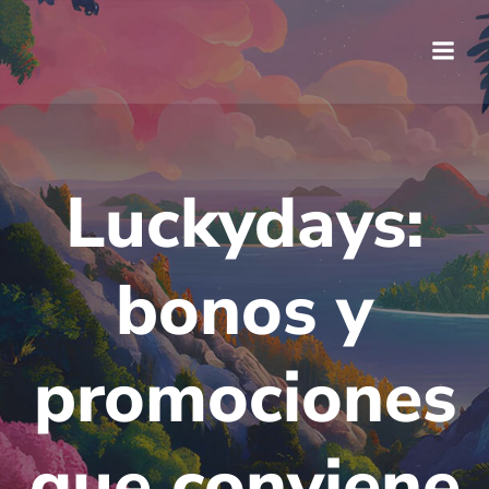
Saltar
al
contenido
Luckydays:
bonos y
promociones
que conviene