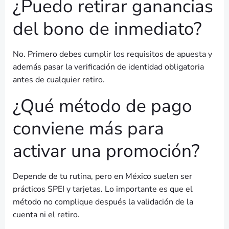
¿Puedo retirar ganancias
del bono de inmediato?
No. Primero debes cumplir los requisitos de apuesta y
además pasar la verificación de identidad obligatoria
antes de cualquier retiro.
¿Qué método de pago
conviene más para
activar una promoción?
Depende de tu rutina, pero en México suelen ser
prácticos SPEI y tarjetas. Lo importante es que el
método no complique después la validación de la
cuenta ni el retiro.