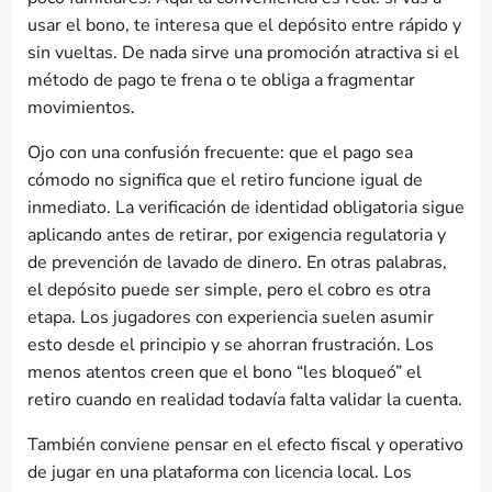
usar el bono, te interesa que el depósito entre rápido y
sin vueltas. De nada sirve una promoción atractiva si el
método de pago te frena o te obliga a fragmentar
movimientos.
Ojo con una confusión frecuente: que el pago sea
cómodo no significa que el retiro funcione igual de
inmediato. La verificación de identidad obligatoria sigue
aplicando antes de retirar, por exigencia regulatoria y
de prevención de lavado de dinero. En otras palabras,
el depósito puede ser simple, pero el cobro es otra
etapa. Los jugadores con experiencia suelen asumir
esto desde el principio y se ahorran frustración. Los
menos atentos creen que el bono “les bloqueó” el
retiro cuando en realidad todavía falta validar la cuenta.
También conviene pensar en el efecto fiscal y operativo
de jugar en una plataforma con licencia local. Los