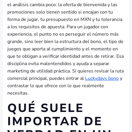
el análisis cambia poco: la oferta de bienvenida y las
promociones solo tienen sentido si encajan con tu
forma de jugar, tu presupuesto en MXN y tu tolerancia
a los requisitos de apuesta. Para un jugador con
experiencia, el punto no es perseguir el número más
grande, sino leer bien la estructura del bono, el tipo de
juegos que aporta al cumplimiento y el momento en
que te obligan a verificar identidad antes de retirar. Esa
disciplina evita malentendidos y ayuda a separar
marketing de utilidad práctica. Si quieres revisar la ruta
comercial principal, puedes entrar al
Luckydays bono
y
contrastar lo que ofrece con lo que realmente
necesitas.
QUÉ SUELE
IMPORTAR DE