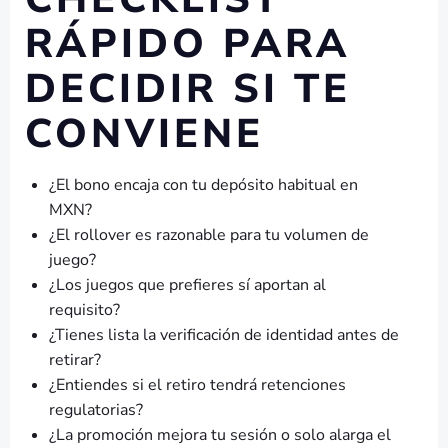
RÁPIDO PARA
DECIDIR SI TE
CONVIENE
¿El bono encaja con tu depósito habitual en
MXN?
¿El rollover es razonable para tu volumen de
juego?
¿Los juegos que prefieres sí aportan al
requisito?
¿Tienes lista la verificación de identidad antes de
retirar?
¿Entiendes si el retiro tendrá retenciones
regulatorias?
¿La promoción mejora tu sesión o solo alarga el