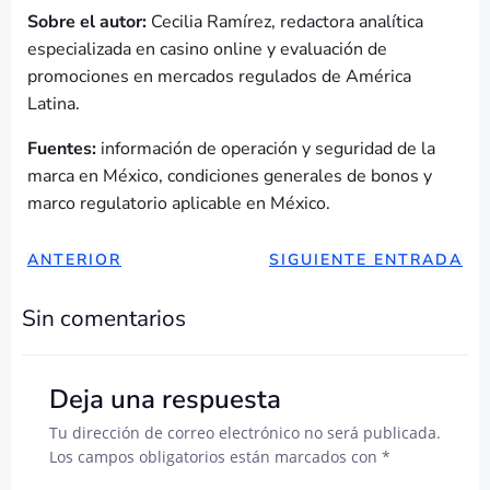
Sobre el autor:
Cecilia Ramírez, redactora analítica
especializada en casino online y evaluación de
promociones en mercados regulados de América
Latina.
Fuentes:
información de operación y seguridad de la
marca en México, condiciones generales de bonos y
marco regulatorio aplicable en México.
NAVEGACIÓN
NAVEGAC
ANTERIOR
SIGUIENTE ENTRADA
DE
DE
Sin comentarios
ENTRADAS
ENTRADA
Deja una respuesta
Tu dirección de correo electrónico no será publicada.
Los campos obligatorios están marcados con
*