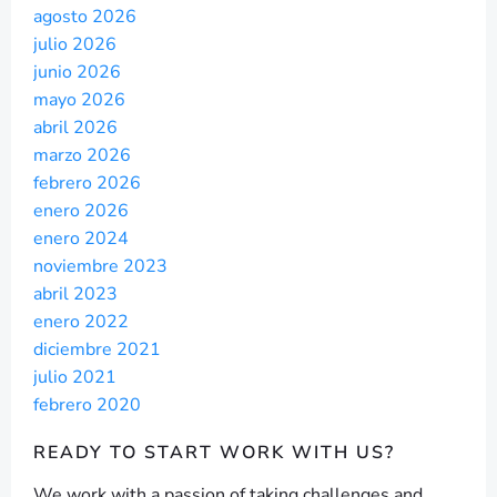
agosto 2026
julio 2026
junio 2026
mayo 2026
abril 2026
marzo 2026
febrero 2026
enero 2026
enero 2024
noviembre 2023
abril 2023
enero 2022
diciembre 2021
julio 2021
febrero 2020
READY TO START
WORK WITH US?
We work with a passion of taking challenges and