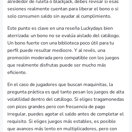
alrededor de ruleta o blackjack, debes revisar si esas
sesiones realmente cuentan para liberar el bono o si
solo consumen saldo sin ayudar al cumplimiento.
Este punto es clave en una reseña Luckydays bien
aterrizada: un bono no se evalúa aislado del catálogo.
Un bono fuerte con una biblioteca poco útil para tu
perfil puede resultar mediocre. Y al revés, una
promoción moderada pero compatible con los juegos
que realmente disfrutas puede ser mucho más
eficiente.
En el caso de jugadores que buscan maquinitas, la
pregunta práctica es qué tanto pesan los juegos de alta
volatilidad dentro del catálogo. Si eliges tragamonedas
con picos grandes pero con frecuencia de pago
irregular, puedes agotar el saldo antes de completar el
requisito. Si eliges juegos más estables, es posible
que avances más lento en multiplicadores, pero con