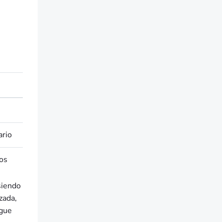
ario
dos
siendo
zada,
igue