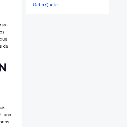
G
e
t
a
Q
u
o
t
e
ras
nos
 que
es de
N
más,
Si una
bonos.