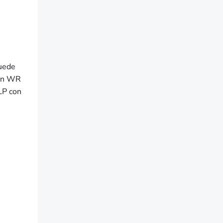
puede
con WR
LP con