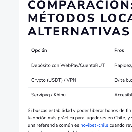
COMPARACIÓN:
MÉTODOS LOCA
ALTERNATIVAS
Opción
Pros
Depósito con WebPay/CuentaRUT
Rapidez,
Crypto (USDT) / VPN
Evita bl
Servipag / Khipu
Accesibl
Si buscas estabilidad y poder liberar bonos de 
la opción más práctica para jugadores en Chile, y
una referencia común es
novibet-chile
cuando rev