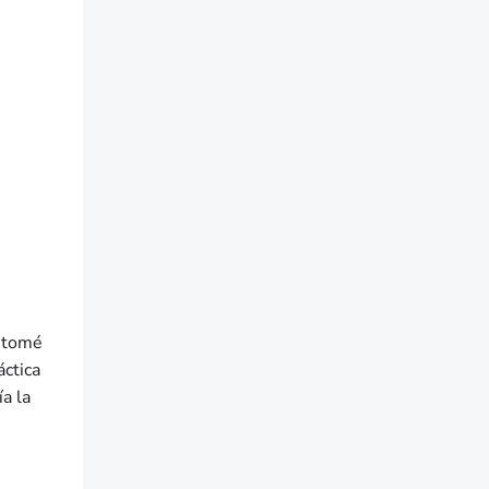
a tomé
áctica
a la