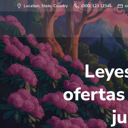
Saltar
Location, State, Country
(000) 123 12345
e
al
contenido
Leyes
ofertas
j