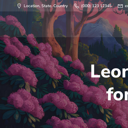
Saltar
Location, State, Country
(000) 123 12345
e
al
contenido
Leon
fo