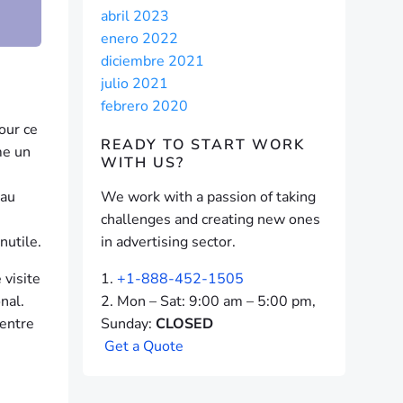
abril 2023
enero 2022
diciembre 2021
julio 2021
febrero 2020
our ce
READY TO START
WORK
me un
WITH US?
 au
We work with a passion of taking
challenges and creating new ones
nutile.
in advertising sector.
 visite
+1-888-452-1505
nal.
Mon – Sat: 9:00 am – 5:00 pm,
 entre
Sunday:
CLOSED
G
e
t
a
Q
u
o
t
e