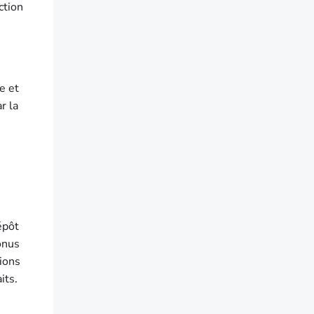
ction
e et
r la
épôt
bonus
tions
its.