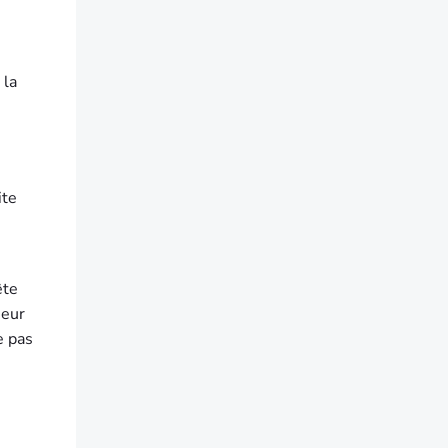
 la
ite
ête
ueur
e pas