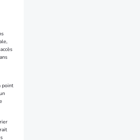
ns
ale,
’accès
dans
n point
 un
ne
rier
rait
es