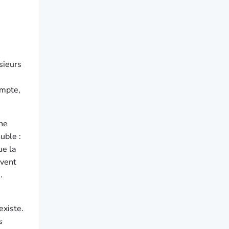
sieurs
ompte,
gne
uble :
ue la
uvent
.
existe.
s