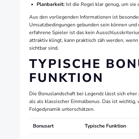
Planbarkeit:
Ist die Regel klar genug, um sie
Aus den vorliegenden Informationen ist besonde
Umsatzbedingungen gebunden sein können und da
erfahrene Spieler ist das kein Ausschlusskriteriu
attraktiv klingt, kann praktisch zäh werden, wenn
sichtbar sind.
TYPISCHE BON
FUNKTION
Die Bonuslandschaft bei Legendz lässt sich ehe
als als klassischer Einmalbonus. Das ist wichtig,
Folgedynamik unterschätzen.
Bonusart
Typische Funktion