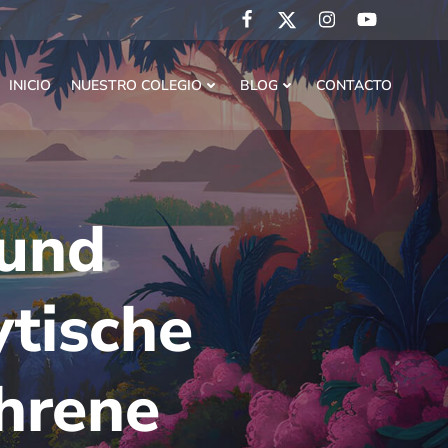
INICIO
NUESTRO COLEGIO
BLOG
CONTACTO
 und
ytische
hrene