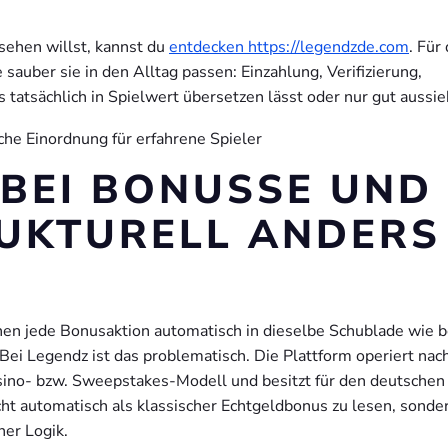
ehen willst, kannst du
entdecken https://legendzde.com
. Für 
sauber sie in den Alltag passen: Einzahlung, Verifizierung,
tatsächlich in Spielwert übersetzen lässt oder nur gut aussie
BEI BONUSSE UND
UKTURELL ANDERS
dnen jede Bonusaktion automatisch in dieselbe Schublade wie b
Bei Legendz ist das problematisch. Die Plattform operiert nac
asino- bzw. Sweepstakes-Modell und besitzt für den deutschen
cht automatisch als klassischer Echtgeldbonus zu lesen, sonder
ner Logik.