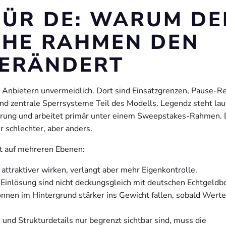
FÜR DE: WARUM DE
CHE RAHMEN DEN
ERÄNDERT
n Anbietern unvermeidlich. Dort sind Einsatzgrenzen, Pause-R
nd zentrale Sperrsysteme Teil des Modells. Legendz steht lau
erung und arbeitet primär unter einem Sweepstakes-Rahmen.
 schlechter, aber anders.
t auf mehreren Ebenen:
attraktiver wirken, verlangt aber mehr Eigenkontrolle.
Einlösung sind nicht deckungsgleich mit deutschen Echtgeldbo
nen im Hintergrund stärker ins Gewicht fallen, sobald Werte
nd Strukturdetails nur begrenzt sichtbar sind, muss die