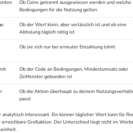
Konten
Ob Coins getrennt ausgewiesen werden und welche
Bedingungen für die Nutzung gelten
ge
Ob der Wert klein, aber verlässlich ist und ob eine
Abholung täglich nötig ist
Ob sie sich nur bei erneuter Einzahlung lohnt
mit
Ob der Code an Bedingungen, Mindestumsatz oder
Zeitfenster gebunden ist
r
Ob die Aktion überhaupt zu deinem Nutzungsverhalt
passt
 analytisch interessant. Ein kleiner täglicher Wert kann für Ro
er erreichbare Großaktion. Der Unterschied liegt nicht im Werb
einheit.