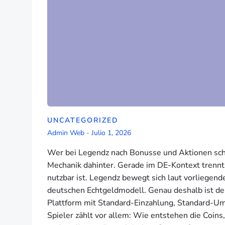
UNCATEGORIZED
Admin Web
-
Julio 1, 2026
Wer bei Legendz nach Bonusse und Aktionen schaut
Mechanik dahinter. Gerade im DE-Kontext trennt 
nutzbar ist. Legendz bewegt sich laut vorliege
deutschen Echtgeldmodell. Genau deshalb ist der
Plattform mit Standard-Einzahlung, Standard-Um
Spieler zählt vor allem: Wie entstehen die Coins