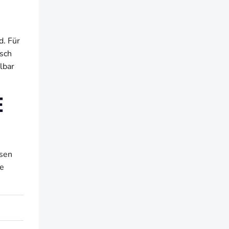
d. Für
isch
lbar
E
esen
ie