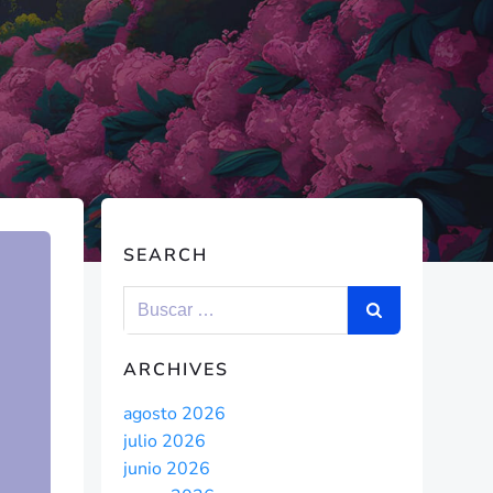
SEARCH
ARCHIVES
agosto 2026
julio 2026
junio 2026