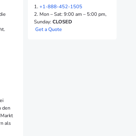
+1-888-452-1505
die
Mon – Sat: 9:00 am – 5:00 pm,
Sunday:
CLOSED
ht.
G
e
t
a
Q
u
o
t
e
ei
h den
 Markt
n als