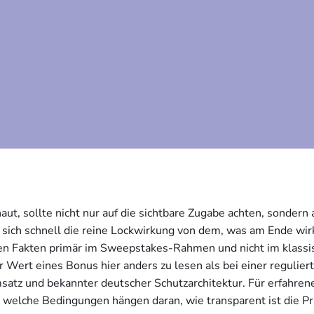
, sollte nicht nur auf die sichtbare Zugabe achten, sondern a
sich schnell die reine Lockwirkung von dem, was am Ende wir
nden Fakten primär im Sweepstakes-Rahmen und nicht im klass
 Wert eines Bonus hier anders zu lesen als bei einer regulier
satz und bekannter deutscher Schutzarchitektur. Für erfahren
, welche Bedingungen hängen daran, wie transparent ist die Pr