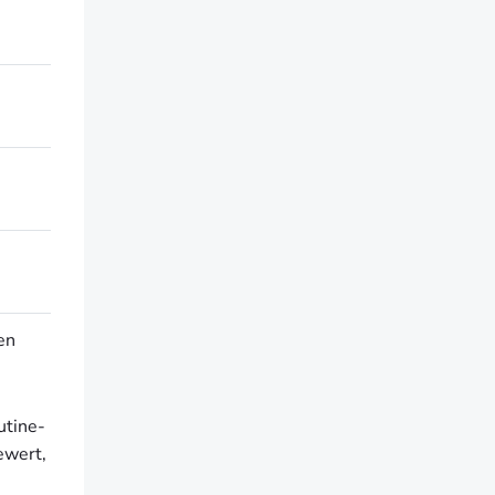
en
utine-
ewert,