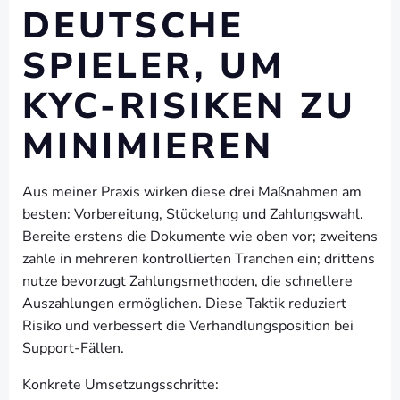
DEUTSCHE
SPIELER, UM
KYC-RISIKEN ZU
MINIMIEREN
Aus meiner Praxis wirken diese drei Maßnahmen am
besten: Vorbereitung, Stückelung und Zahlungswahl.
Bereite erstens die Dokumente wie oben vor; zweitens
zahle in mehreren kontrollierten Tranchen ein; drittens
nutze bevorzugt Zahlungsmethoden, die schnellere
Auszahlungen ermöglichen. Diese Taktik reduziert
Risiko und verbessert die Verhandlungsposition bei
Support-Fällen.
Konkrete Umsetzungsschritte: