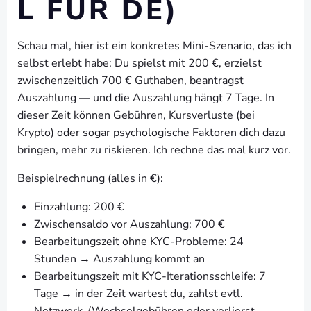
L FÜR DE)
Schau mal, hier ist ein konkretes Mini-Szenario, das ich
selbst erlebt habe: Du spielst mit 200 €, erzielst
zwischenzeitlich 700 € Guthaben, beantragst
Auszahlung — und die Auszahlung hängt 7 Tage. In
dieser Zeit können Gebühren, Kursverluste (bei
Krypto) oder sogar psychologische Faktoren dich dazu
bringen, mehr zu riskieren. Ich rechne das mal kurz vor.
Beispielrechnung (alles in €):
Einzahlung: 200 €
Zwischensaldo vor Auszahlung: 700 €
Bearbeitungszeit ohne KYC-Probleme: 24
Stunden → Auszahlung kommt an
Bearbeitungszeit mit KYC-Iterationsschleife: 7
Tage → in der Zeit wartest du, zahlst evtl.