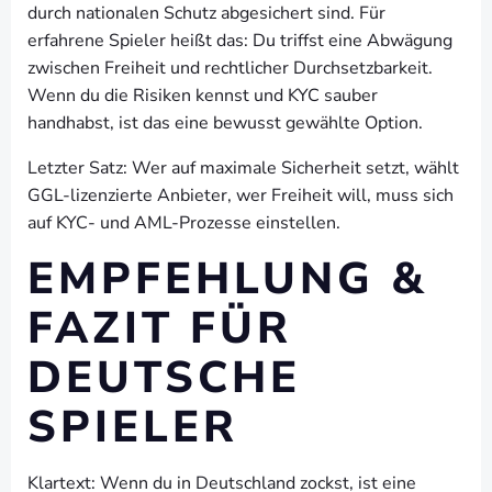
durch nationalen Schutz abgesichert sind. Für
erfahrene Spieler heißt das: Du triffst eine Abwägung
zwischen Freiheit und rechtlicher Durchsetzbarkeit.
Wenn du die Risiken kennst und KYC sauber
handhabst, ist das eine bewusst gewählte Option.
Letzter Satz: Wer auf maximale Sicherheit setzt, wählt
GGL-lizenzierte Anbieter, wer Freiheit will, muss sich
auf KYC- und AML-Prozesse einstellen.
EMPFEHLUNG &
FAZIT FÜR
DEUTSCHE
SPIELER
Klartext: Wenn du in Deutschland zockst, ist eine