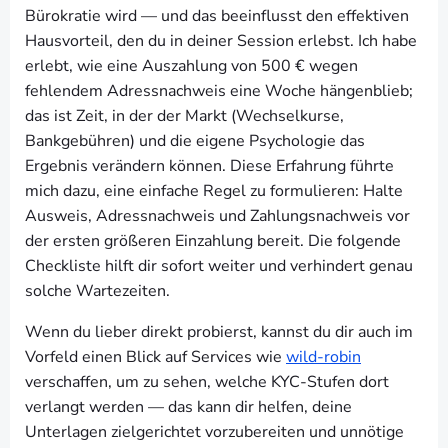
Bürokratie wird — und das beeinflusst den effektiven
Hausvorteil, den du in deiner Session erlebst. Ich habe
erlebt, wie eine Auszahlung von 500 € wegen
fehlendem Adressnachweis eine Woche hängenblieb;
das ist Zeit, in der der Markt (Wechselkurse,
Bankgebühren) und die eigene Psychologie das
Ergebnis verändern können. Diese Erfahrung führte
mich dazu, eine einfache Regel zu formulieren: Halte
Ausweis, Adressnachweis und Zahlungsnachweis vor
der ersten größeren Einzahlung bereit. Die folgende
Checkliste hilft dir sofort weiter und verhindert genau
solche Wartezeiten.
Wenn du lieber direkt probierst, kannst du dir auch im
Vorfeld einen Blick auf Services wie
wild-robin
verschaffen, um zu sehen, welche KYC-Stufen dort
verlangt werden — das kann dir helfen, deine
Unterlagen zielgerichtet vorzubereiten und unnötige