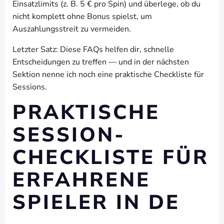
Einsatzlimits (z. B. 5 € pro Spin) und überlege, ob du
nicht komplett ohne Bonus spielst, um
Auszahlungsstreit zu vermeiden.
Letzter Satz: Diese FAQs helfen dir, schnelle
Entscheidungen zu treffen — und in der nächsten
Sektion nenne ich noch eine praktische Checkliste für
Sessions.
PRAKTISCHE
SESSION-
CHECKLISTE FÜR
ERFAHRENE
SPIELER IN DE