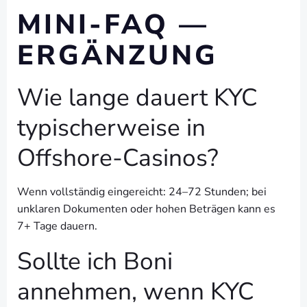
MINI-FAQ —
ERGÄNZUNG
Wie lange dauert KYC
typischerweise in
Offshore-Casinos?
Wenn vollständig eingereicht: 24–72 Stunden; bei
unklaren Dokumenten oder hohen Beträgen kann es
7+ Tage dauern.
Sollte ich Boni
annehmen, wenn KYC