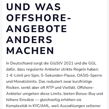
UND WAS
OFFSHORE-
ANGEBOTE
ANDERS
MACHEN
In Deutschland sorgt die GlüStV 2021 und die GGL
dafür, dass regulierte Anbieter strikte Regeln haben:
1-€-Limit pro Spin, 5-Sekunden-Pause, OASIS-Sperre
und Monatslimits. Das reduziert zwar kurzfristige
Risiken, senkt aber oft RTP und Vielfalt. Offshore-
Anbieter umgehen diese Limits, bieten Bonus-Buy und
höhere Einsätze — gleichzeitig erhöhen sie
Komplexität in KYC/AML, weil Auszahlungen seltener