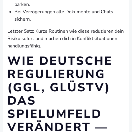
parken.
Bei Verzögerungen alle Dokumente und Chats
sichern.
Letzter Satz: Kurze Routinen wie diese reduzieren dein
Risiko sofort und machen dich in Konfliktsituationen
handlungsfähig.
WIE DEUTSCHE
REGULIERUNG
(GGL, GLÜSTV)
DAS
SPIELUMFELD
VERÄNDERT —