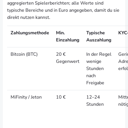
aggregierten Spielerberichten; alle Werte sind
typische Bereiche und in Euro angegeben, damit du sie
direkt nutzen kannst.
Zahlungsmethode
Min.
Typische
KYC
Einzahlung
Auszahlung
Bitcoin (BTC)
20 €
In der Regel
Geri
Gegenwert
wenige
Adre
Stunden
erfo
nach
Freigabe
MiFinity / Jeton
10 €
12–24
Mitt
Stunden
nöti