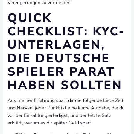
Verzögerungen zu vermeiden.
QUICK
CHECKLIST: KYC-
UNTERLAGEN,
DIE DEUTSCHE
SPIELER PARAT
HABEN SOLLTEN
Aus meiner Erfahrung spart dir die folgende Liste Zeit
und Nerven; jeder Punkt ist eine kurze Aufgabe, die du
vor der Einzahlung erledigst, und der letzte Satz
erklärt, warum es dir später Geld spart.