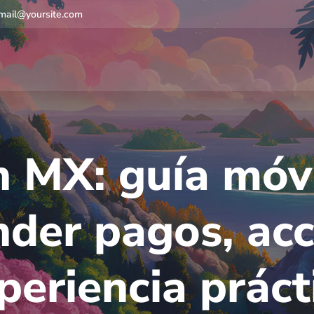
mail@yoursite.com
n MX: guía móv
nder pagos, acc
periencia práct