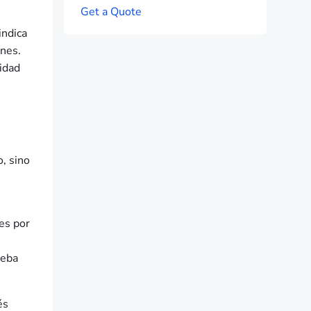
G
e
t
a
Q
u
o
t
e
indica
unes.
ridad
o, sino
es por
ueba
és