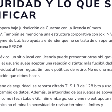
URIDAD Y LO QUE S
IFICAR
 opera bajo jurisdicción de Curazao con la licencia número
 También se menciona una estructura corporativa con Joki N.V
ayments Ltd. Eso ayuda a entender que no se trata de un opera
xicana SEGOB.
México, un sitio local con licencia puede presentar otras obligac
el usuario suele aceptar una relación distinta: más flexibilidad
dual al leer reglas, límites y políticas de retiro. No es una ma
uación que debes hacer.
eno de seguridad: se reporta cifrado TLS 1.3 de 128 bits y uso
cambio de datos. Además, la integridad de los juegos se apoya
s como iTech Labs y GLI. Sin embargo, conviene no extrapolar
nica no elimina la necesidad de revisar términos, límites y