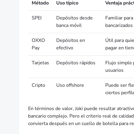
Método
Uso típico
Ventaja prác
SPEI
Depósitos desde
Familiar para
banca móvil
bancarizados
OXXO
Depósitos en
Útil para qui
Pay
efectivo
pagar en tie
Tarjetas
Depósitos rápidos
Flujo simple
usuarios
Cripto
Uso offshore
Puede ser fle
ciertos perfil
En términos de valor, Joki puede resultar atracti
bancario complejo. Pero el criterio real de calida
convierta después en un cuello de botella para ret