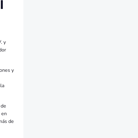
Í
. y
dor
iones y
la
 de
 en
 más de