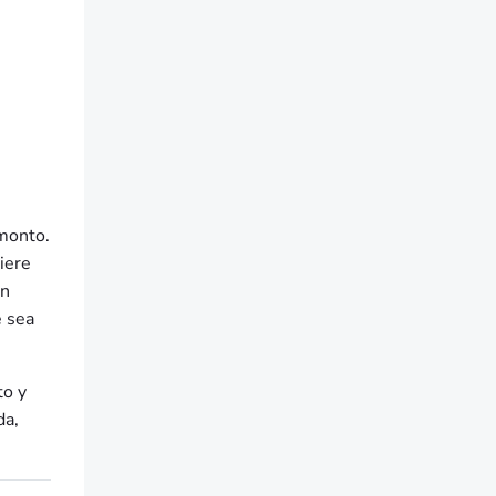
 monto.
iere
én
e sea
to y
da,