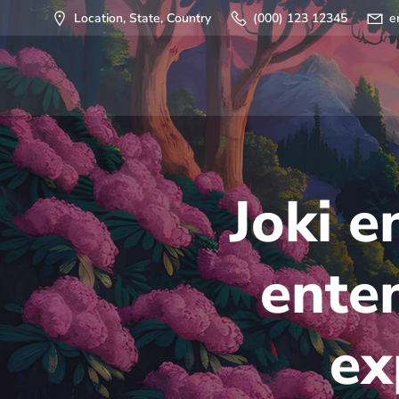
Saltar
Location, State, Country
(000) 123 12345
e
al
contenido
Joki e
ente
ex