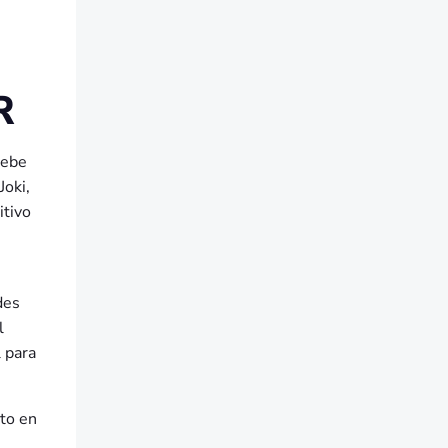
R
debe
Joki,
itivo
des
l
 para
nto en