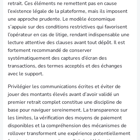
retrait. Ces éléments ne remettent pas en cause
l’existence légale de la plateforme, mais ils imposent
une approche prudente. Le modèle économique
s’appuie sur des conditions restrictives qui favorisent
l’opérateur en cas de litige, rendant indispensable une
lecture attentive des clauses avant tout dépôt. Il est
fortement recommandé de conserver
systématiquement des captures d’écran des
transactions, des termes acceptés et des échanges
avec le support.
Privilégier les communications écrites et éviter de
jouer des montants élevés avant d’avoir validé un
premier retrait complet constitue une discipline de
base pour naviguer sereinement. La transparence sur
les limites, la vérification des moyens de paiement
disponibles et la compréhension des mécanismes de
rollover transforment une expérience potentiellement