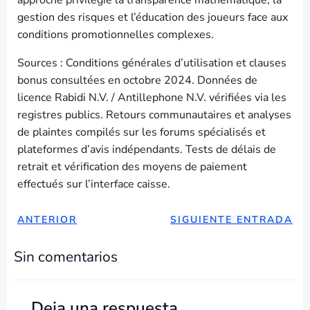
approche privilégie la transparence mathématique, la
gestion des risques et l’éducation des joueurs face aux
conditions promotionnelles complexes.
Sources : Conditions générales d’utilisation et clauses
bonus consultées en octobre 2024. Données de
licence Rabidi N.V. / Antillephone N.V. vérifiées via les
registres publics. Retours communautaires et analyses
de plaintes compilés sur les forums spécialisés et
plateformes d’avis indépendants. Tests de délais de
retrait et vérification des moyens de paiement
effectués sur l’interface caisse.
NAVEGACIÓN
NAVEGAC
ANTERIOR
SIGUIENTE ENTRADA
DE
DE
Sin comentarios
ENTRADAS
ENTRADA
Deja una respuesta