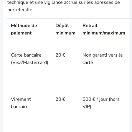
technique et une vigilance accrue sur les adresses de
portefeuille.
Méthode de
Dépôt
Retrait
paiement
minimum
minimum/maximum
Carte bancaire
20 €
Non garanti vers la
(Visa/Mastercard)
carte
Virement
20 €
500 € / jour (hors
bancaire
VIP)