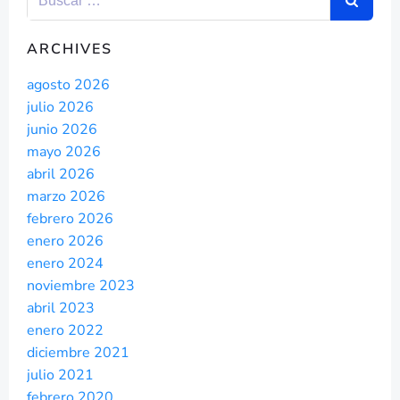
ARCHIVES
agosto 2026
julio 2026
junio 2026
mayo 2026
abril 2026
marzo 2026
febrero 2026
enero 2026
enero 2024
noviembre 2023
abril 2023
enero 2022
diciembre 2021
julio 2021
febrero 2020