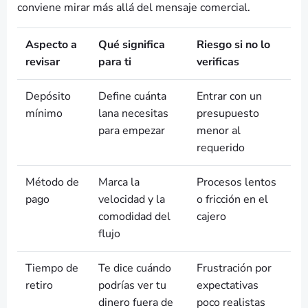
conviene mirar más allá del mensaje comercial.
Aspecto a
Qué significa
Riesgo si no lo
revisar
para ti
verificas
Depósito
Define cuánta
Entrar con un
mínimo
lana necesitas
presupuesto
para empezar
menor al
requerido
Método de
Marca la
Procesos lentos
pago
velocidad y la
o fricción en el
comodidad del
cajero
flujo
Tiempo de
Te dice cuándo
Frustración por
retiro
podrías ver tu
expectativas
dinero fuera de
poco realistas