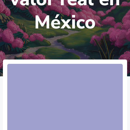
México