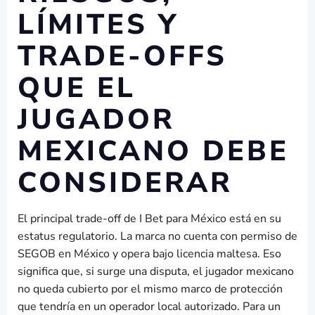
LÍMITES Y
TRADE-OFFS
QUE EL
JUGADOR
MEXICANO DEBE
CONSIDERAR
El principal trade-off de I Bet para México está en su
estatus regulatorio. La marca no cuenta con permiso de
SEGOB en México y opera bajo licencia maltesa. Eso
significa que, si surge una disputa, el jugador mexicano
no queda cubierto por el mismo marco de protección
que tendría en un operador local autorizado. Para un