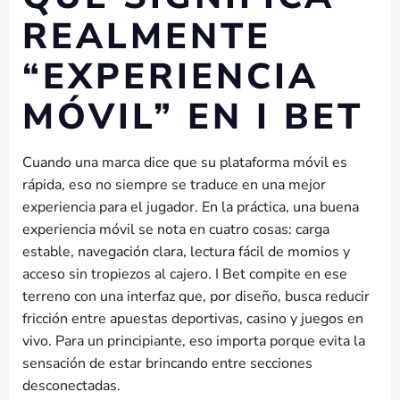
REALMENTE
“EXPERIENCIA
MÓVIL” EN I BET
Cuando una marca dice que su plataforma móvil es
rápida, eso no siempre se traduce en una mejor
experiencia para el jugador. En la práctica, una buena
experiencia móvil se nota en cuatro cosas: carga
estable, navegación clara, lectura fácil de momios y
acceso sin tropiezos al cajero. I Bet compite en ese
terreno con una interfaz que, por diseño, busca reducir
fricción entre apuestas deportivas, casino y juegos en
vivo. Para un principiante, eso importa porque evita la
sensación de estar brincando entre secciones
desconectadas.