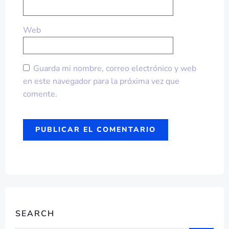
Web
Guarda mi nombre, correo electrónico y web
en este navegador para la próxima vez que
comente.
SEARCH