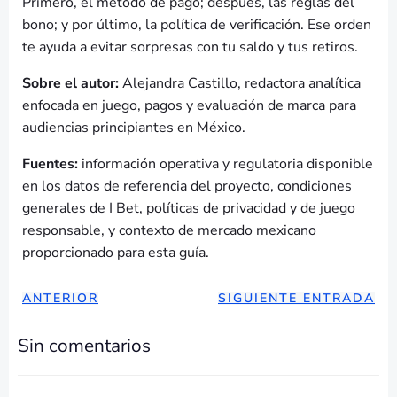
Primero, el método de pago; después, las reglas del
bono; y por último, la política de verificación. Ese orden
te ayuda a evitar sorpresas con tu saldo y tus retiros.
Sobre el autor:
Alejandra Castillo, redactora analítica
enfocada en juego, pagos y evaluación de marca para
audiencias principiantes en México.
Fuentes:
información operativa y regulatoria disponible
en los datos de referencia del proyecto, condiciones
generales de I Bet, políticas de privacidad y de juego
responsable, y contexto de mercado mexicano
proporcionado para esta guía.
NAVEGACIÓN
NAVEGAC
ANTERIOR
SIGUIENTE ENTRADA
DE
DE
Sin comentarios
ENTRADAS
ENTRADA