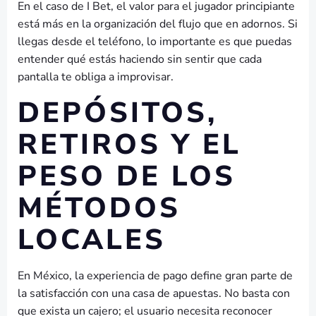
En el caso de I Bet, el valor para el jugador principiante
está más en la organización del flujo que en adornos. Si
llegas desde el teléfono, lo importante es que puedas
entender qué estás haciendo sin sentir que cada
pantalla te obliga a improvisar.
DEPÓSITOS,
RETIROS Y EL
PESO DE LOS
MÉTODOS
LOCALES
En México, la experiencia de pago define gran parte de
la satisfacción con una casa de apuestas. No basta con
que exista un cajero; el usuario necesita reconocer