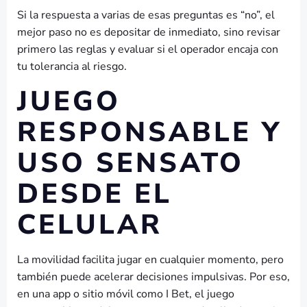
Si la respuesta a varias de esas preguntas es “no”, el
mejor paso no es depositar de inmediato, sino revisar
primero las reglas y evaluar si el operador encaja con
tu tolerancia al riesgo.
JUEGO
RESPONSABLE Y
USO SENSATO
DESDE EL
CELULAR
La movilidad facilita jugar en cualquier momento, pero
también puede acelerar decisiones impulsivas. Por eso,
en una app o sitio móvil como I Bet, el juego