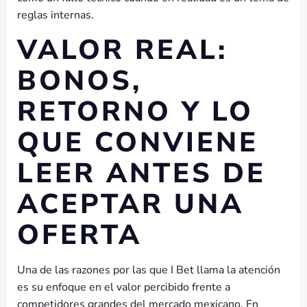
reglas internas.
VALOR REAL:
BONOS,
RETORNO Y LO
QUE CONVIENE
LEER ANTES DE
ACEPTAR UNA
OFERTA
Una de las razones por las que I Bet llama la atención
es su enfoque en el valor percibido frente a
competidores grandes del mercado mexicano. En