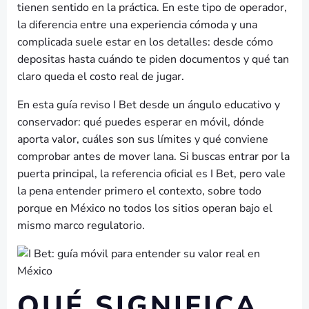
tienen sentido en la práctica. En este tipo de operador,
la diferencia entre una experiencia cómoda y una
complicada suele estar en los detalles: desde cómo
depositas hasta cuándo te piden documentos y qué tan
claro queda el costo real de jugar.
En esta guía reviso I Bet desde un ángulo educativo y
conservador: qué puedes esperar en móvil, dónde
aporta valor, cuáles son sus límites y qué conviene
comprobar antes de mover lana. Si buscas entrar por la
puerta principal, la referencia oficial es I Bet, pero vale
la pena entender primero el contexto, sobre todo
porque en México no todos los sitios operan bajo el
mismo marco regulatorio.
QUÉ SIGNIFICA