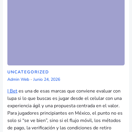
UNCATEGORIZED
Admin Web
-
Junio 24, 2026
I Bet
es una de esas marcas que conviene evaluar con
lupa si lo que buscas es jugar desde el celular con una
experiencia ágil y una propuesta centrada en el valor.
Para jugadores principiantes en México, el punto no es
solo si “se ve bien”, sino si el flujo móvil, los métodos
de pago, la verificación y las condiciones de retiro