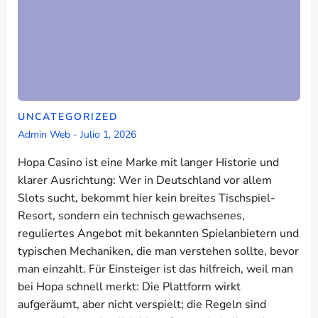
UNCATEGORIZED
Admin Web
-
Julio 1, 2026
Hopa Casino ist eine Marke mit langer Historie und
klarer Ausrichtung: Wer in Deutschland vor allem
Slots sucht, bekommt hier kein breites Tischspiel-
Resort, sondern ein technisch gewachsenes,
reguliertes Angebot mit bekannten Spielanbietern und
typischen Mechaniken, die man verstehen sollte, bevor
man einzahlt. Für Einsteiger ist das hilfreich, weil man
bei Hopa schnell merkt: Die Plattform wirkt
aufgeräumt, aber nicht verspielt; die Regeln sind