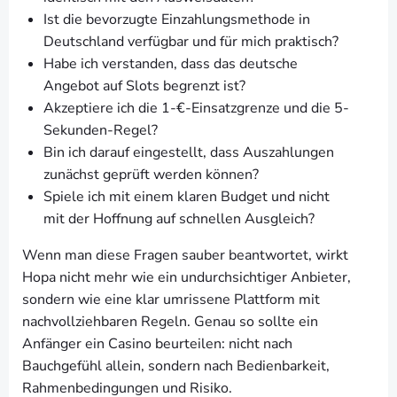
Ist die bevorzugte Einzahlungsmethode in
Deutschland verfügbar und für mich praktisch?
Habe ich verstanden, dass das deutsche
Angebot auf Slots begrenzt ist?
Akzeptiere ich die 1-€-Einsatzgrenze und die 5-
Sekunden-Regel?
Bin ich darauf eingestellt, dass Auszahlungen
zunächst geprüft werden können?
Spiele ich mit einem klaren Budget und nicht
mit der Hoffnung auf schnellen Ausgleich?
Wenn man diese Fragen sauber beantwortet, wirkt
Hopa nicht mehr wie ein undurchsichtiger Anbieter,
sondern wie eine klar umrissene Plattform mit
nachvollziehbaren Regeln. Genau so sollte ein
Anfänger ein Casino beurteilen: nicht nach
Bauchgefühl allein, sondern nach Bedienbarkeit,
Rahmenbedingungen und Risiko.