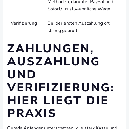
Methoden, darunter PayPal und
Sofort/Trustly-ähnliche Wege
Verifizierung
Bei der ersten Auszahlung oft
streng geprüft
ZAHLUNGEN,
AUSZAHLUNG
UND
VERIFIZIERUNG:
HIER LIEGT DIE
PRAXIS
Gerade Anfänger unterschätzen, wie stark Kasse und