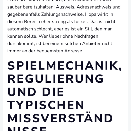
sauber bereitzuhalten: Ausweis, Adressnachweis und
gegebenenfalls Zahlungsnachweise. Hopa wirkt in
diesem Bereich eher streng als locker. Das ist nicht
automatisch schlecht, aber es ist ein Stil, den man
kennen sollte. Wer lieber ohne Nachfragen
durchkommt, ist bei einem solchen Anbieter nicht
immer an der bequemsten Adresse.
SPIELMECHANIK,
REGULIERUNG
UND DIE
TYPISCHEN
MISSVERSTÄND