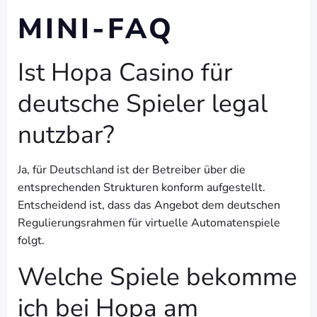
MINI-FAQ
Ist Hopa Casino für
deutsche Spieler legal
nutzbar?
Ja, für Deutschland ist der Betreiber über die
entsprechenden Strukturen konform aufgestellt.
Entscheidend ist, dass das Angebot dem deutschen
Regulierungsrahmen für virtuelle Automatenspiele
folgt.
Welche Spiele bekomme
ich bei Hopa am