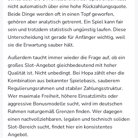
nicht automatisch über eine hohe Rückzahlungsquote.
Beide Dinge werden oft in einen Topf geworfen,
gehören aber analytisch getrennt. Ein Spiel kann fair
sein und trotzdem statistisch ungünstig laufen. Diese
Unterscheidung ist gerade für Anfänger wichtig, weil
sie die Erwartung sauber hält.
Außerdem taucht immer wieder die Frage auf, ob ein
großes Slot-Angebot gleichbedeutend mit hoher
Qualität ist. Nicht unbedingt. Bei Hopa zählt eher die
Kombination aus bekannter Spielebasis, sauberem
Regulierungsrahmen und stabiler Zahlungsstruktur.
Wer maximale Freiheit, höhere Einsatzlimits oder
aggressive Bonusmodelle sucht, wird im deutschen
Rahmen naturgemäß Grenzen finden. Wer dagegen
einen nachvollziehbaren, legalen und technisch soliden
Slot-Bereich sucht, findet hier ein konsistentes
Angebot.