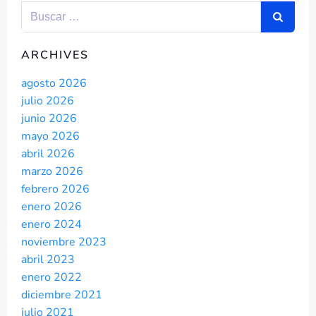
ARCHIVES
agosto 2026
julio 2026
junio 2026
mayo 2026
abril 2026
marzo 2026
febrero 2026
enero 2026
enero 2024
noviembre 2023
abril 2023
enero 2022
diciembre 2021
julio 2021