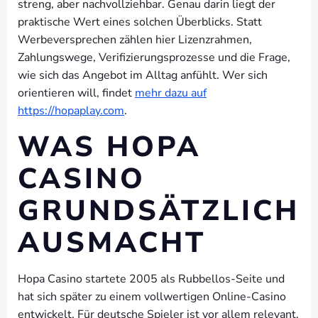
streng, aber nachvollziehbar. Genau darin liegt der
praktische Wert eines solchen Überblicks. Statt
Werbeversprechen zählen hier Lizenzrahmen,
Zahlungswege, Verifizierungsprozesse und die Frage,
wie sich das Angebot im Alltag anfühlt. Wer sich
orientieren will, findet
mehr dazu auf
https://hopaplay.com
.
WAS HOPA
CASINO
GRUNDSÄTZLICH
AUSMACHT
Hopa Casino startete 2005 als Rubbellos-Seite und
hat sich später zu einem vollwertigen Online-Casino
entwickelt. Für deutsche Spieler ist vor allem relevant,