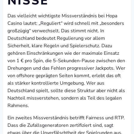
NISSE
Das vielleicht wichtigste Missverständnis bei Hopa
Casino lautet: „Reguliert“ wird schnell mit „besonders
großzügig“ verwechselt. Das stimmt nicht. In
Deutschland bedeutet Regulierung vor allem
Sicherheit, klare Regeln und Spielerschutz. Dazu
gehören Einschränkungen wie der maximale Einsatz
von 1 € pro Spin, die 5-Sekunden-Pause zwischen den
Drehungen und das Fehlen progressiver Jackpots. Wer
von offshore geprägten Seiten kommt, erlebt das oft
als stärker kontrollierte Umgebung. Wer aus
Deutschland spielt, sollte diese Struktur aber nicht als
Nachteil missverstehen, sondern als Teil des legalen
Rahmens.
Ein zweites Missverständnis betrifft Fairness und RTP.
Dass die Zufallsgeneratoren zertifiziert sind, sagt
etwas über die Unverfälschtheit der Spielrunden aus,