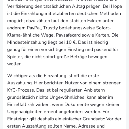
Verifizierung den tatsächlichen Alltag prägen. Bei Hopa
ist die Einzahlung mit etablierten deutschen Methoden
möglich; dazu zählen laut den stabilen Fakten unter
anderem PayPal, Trustly beziehungsweise Sofort-
Klarna-ähnliche Wege, Paysafecard sowie Karten. Die
Mindesteinzahlung liegt bei 10 €. Das ist niedrig
genug für einen vorsichtigen Einstieg und passend für
Spieler, die nicht sofort große Beträge bewegen
wollen.
Wichtiger als die Einzahlung ist oft die erste
Auszahlung. Hier berichten Nutzer von einem strengen
KYC-Prozess. Das ist bei regulierten Anbietern
grundsätzlich nichts Ungewöhnliches, kann aber im
Einzelfall zäh wirken, wenn Dokumente wegen kleiner
Ungenauigkeiten erneut angefordert werden. Für
Einsteiger gilt deshalb ein einfacher Grundsatz: Vor der
ersten Auszahlung sollten Name, Adresse und