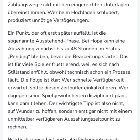
Zahlungsweg exakt mit den eingereichten Unterlagen
übereinstimmen. Wer beim Hochladen schludert,
produziert unnötige Verzögerungen.
Ein Punkt, der oft erst später auffällt, ist die
sogenannte Ausstehend-Phase. Bei Hopa kann eine
Auszahlung zunächst bis zu 48 Stunden im Status
„Pending“ bleiben, bevor die Bearbeitung startet. Das
ist für viele Spieler frustrierend, weil es sich nach
Stillstand anfühlt, obwohl technisch schon ein Prozess
läuft. Die Folge ist klar: Wer schnelle Verfügbarkeit
erwartet, sollte diesen Zeitpuffer einkalkulieren. Wer
dagegen seine Spielgewohnheiten diszipliniert plant,
kann damit leben. Der wichtigste Tipp ist also nicht,
auf Wunder zu hoffen, sondern erst gar nicht mit einem
unmittelbar verfügbaren Auszahlungszeitpunkt zu
rechnen.
Praktisch sinnvoll ist auch, alle Dokumente vorab