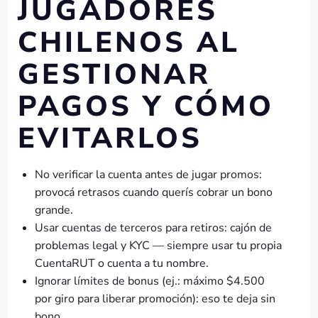
JUGADORES
CHILENOS AL
GESTIONAR
PAGOS Y CÓMO
EVITARLOS
No verificar la cuenta antes de jugar promos:
provocá retrasos cuando querís cobrar un bono
grande.
Usar cuentas de terceros para retiros: cajón de
problemas legal y KYC — siempre usar tu propia
CuentaRUT o cuenta a tu nombre.
Ignorar límites de bonus (ej.: máximo $4.500
por giro para liberar promoción): eso te deja sin
bono.