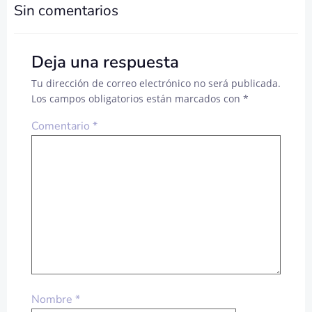
DE
DE
Sin comentarios
ENTRADAS
ENTRADA
Deja una respuesta
Tu dirección de correo electrónico no será publicada.
Los campos obligatorios están marcados con
*
Comentario
*
Nombre
*