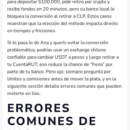
para depositar $100.000, pide retiro por crypto y
recibe fondos en 20 minutos, pero su banco local le
bloquea la conversión al retirar a CLP. Estos casos
muestran que la elección del método impacta directo
en tiempos y fricciones.
Si te pasa lo de Ana y querís evitar la conversión
problemática, podrías usar un exchange chileno
confiable para cambiar USDT a pesos y luego retirar a
tu CuentaRUT; eso reduce la chance de “freno” por
parte de tu banco. Pero ojo: siempre preguntá por
límites y comisiones antes de mover la plata, y en la
siguiente sección detallo errores comunes que pueden
meterte en líos.
ERRORES
COMUNES DE