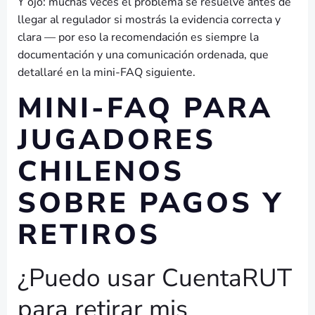
Y ojo: muchas veces el problema se resuelve antes de
llegar al regulador si mostrás la evidencia correcta y
clara — por eso la recomendación es siempre la
documentación y una comunicación ordenada, que
detallaré en la mini-FAQ siguiente.
MINI-FAQ PARA
JUGADORES
CHILENOS
SOBRE PAGOS Y
RETIROS
¿Puedo usar CuentaRUT
para retirar mis