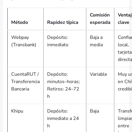
Comisión
Ventaj
Método
Rapidez típica
esperada
clave
Webpay
Depósito:
Baja a
Confia
(Transbank)
inmediato
media
local,
tarjeta
direct
CuentaRUT /
Depósito:
Variable
Muy u
Transferencia
minutos–horas;
en Chi
Bancaria
Retiros: 24–72
credib
h
Khipu
Depósito:
Baja
Transf
inmediato a 24
limpia
h
entre