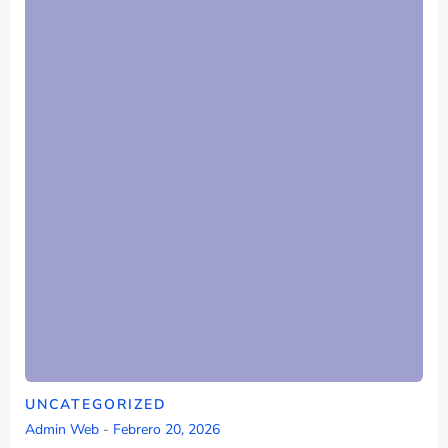
UNCATEGORIZED
Admin Web
-
Febrero 20, 2026