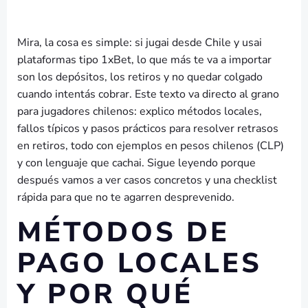
Mira, la cosa es simple: si jugai desde Chile y usai
plataformas tipo 1xBet, lo que más te va a importar
son los depósitos, los retiros y no quedar colgado
cuando intentás cobrar. Este texto va directo al grano
para jugadores chilenos: explico métodos locales,
fallos típicos y pasos prácticos para resolver retrasos
en retiros, todo con ejemplos en pesos chilenos (CLP)
y con lenguaje que cachai. Sigue leyendo porque
después vamos a ver casos concretos y una checklist
rápida para que no te agarren desprevenido.
MÉTODOS DE
PAGO LOCALES
Y POR QUÉ