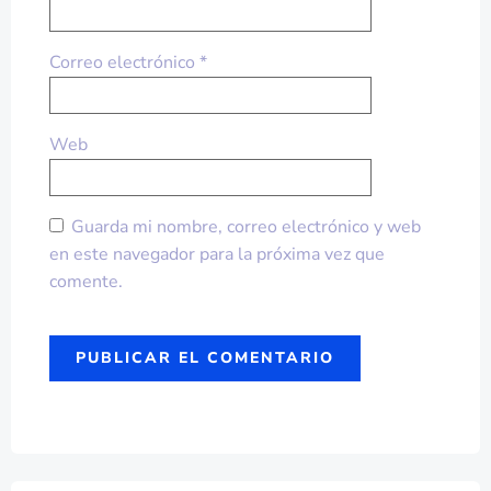
Correo electrónico
*
Web
Guarda mi nombre, correo electrónico y web
en este navegador para la próxima vez que
comente.