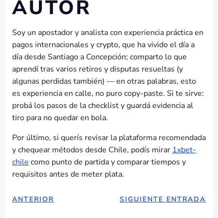
AUTOR
Soy un apostador y analista con experiencia práctica en
pagos internacionales y crypto, que ha vivido el día a
día desde Santiago a Concepción; comparto lo que
aprendí tras varios retiros y disputas resueltas (y
algunas perdidas también) — en otras palabras, esto
es experiencia en calle, no puro copy-paste. Si te sirve:
probá los pasos de la checklist y guardá evidencia al
tiro para no quedar en bola.
Por último, si querís revisar la plataforma recomendada
y chequear métodos desde Chile, podís mirar
1xbet-
chile
como punto de partida y comparar tiempos y
requisitos antes de meter plata.
NAVEGACIÓN
NAVEGAC
ANTERIOR
SIGUIENTE ENTRADA