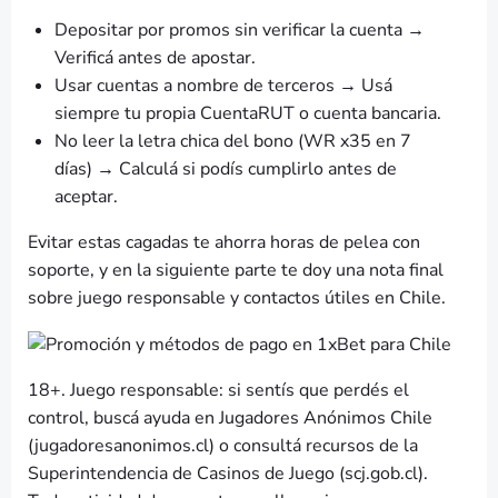
Depositar por promos sin verificar la cuenta →
Verificá antes de apostar.
Usar cuentas a nombre de terceros → Usá
siempre tu propia CuentaRUT o cuenta bancaria.
No leer la letra chica del bono (WR x35 en 7
días) → Calculá si podís cumplirlo antes de
aceptar.
Evitar estas cagadas te ahorra horas de pelea con
soporte, y en la siguiente parte te doy una nota final
sobre juego responsable y contactos útiles en Chile.
18+. Juego responsable: si sentís que perdés el
control, buscá ayuda en Jugadores Anónimos Chile
(jugadoresanonimos.cl) o consultá recursos de la
Superintendencia de Casinos de Juego (scj.gob.cl).