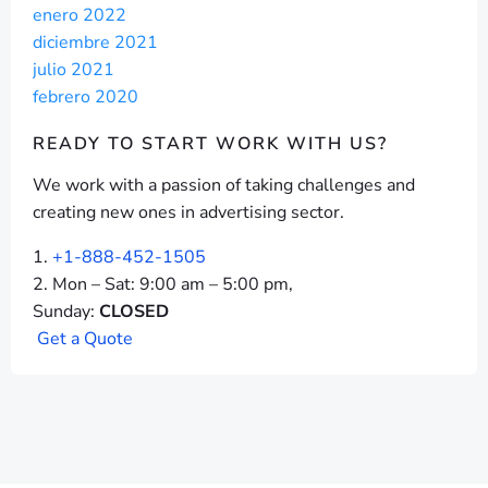
enero 2022
diciembre 2021
julio 2021
febrero 2020
READY TO START
WORK WITH US?
We work with a passion of taking challenges and
creating new ones in advertising sector.
+1-888-452-1505
Mon – Sat: 9:00 am – 5:00 pm,
Sunday:
CLOSED
G
e
t
a
Q
u
o
t
e