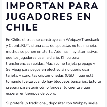
IMPORTAN PARA
JUGADORES EN
CHILE
En Chile, el trust se construye con Webpay/Transbank
y CuentaRUT; si una casa de apuestas no los maneja,
muchos se ponen en alerta. Además, hay alternativas
que los jugadores usan a diario: Khipu para
transferencias rápidas, Mach como tarjeta prepago y
Servipag para pagos en efectivo si no querís usar
tarjeta, y claro, las criptomonedas (USDT) que están
tomando fuerza cuando hay bloqueos bancarios. Esto te
prepara para elegir cómo fondear tu cuenta y qué
esperar en tiempos de cobro.
Si preferís lo tradicional, depositar con Webpay suele