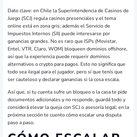
Dato clave: en Chile la Superintendencia de Casinos de
Juego (SCJ) regula casinos presenciales y el tema
online está en zona gris; además el Servicio de
Impuestos Internos (SII) puede interesarse por
ganancias grandes. No es raro que ISPs (Movistar,
Entel, VTR, Claro, WOM) bloqueen dominios offshore,
así que la experiencia puede requerir dominios
alternativos o crypto para pagos. Esto no significa que
todo sea ilegal para el jugador, pero sí que tenís que
ser cauteloso y declarar ganancias si la cosa escala.
Así que, si tu cuenta sufre un bloqueo o la casa te pide
documentos adicionales y no responde, guardá todo y
considerá elevar la queja con SCJ o asesoría legal; en la
próxima sección te cuento cómo escalar una disputa
paso a paso.