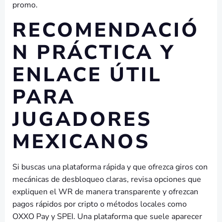
promo.
RECOMENDACIÓ
N PRÁCTICA Y
ENLACE ÚTIL
PARA
JUGADORES
MEXICANOS
Si buscas una plataforma rápida y que ofrezca giros con
mecánicas de desbloqueo claras, revisa opciones que
expliquen el WR de manera transparente y ofrezcan
pagos rápidos por cripto o métodos locales como
OXXO Pay y SPEI. Una plataforma que suele aparecer