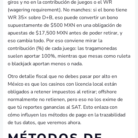
giros y no en la contribución de juegos o el WR
(wagering requirement). No manches: si el bono tiene
WR 35× sobre D+B, eso puede convertir un bono
supuestamente de $500 MXN en una obligación de
apuestas de $17,500 MXN antes de poder retirar, y
eso cambia todo. Por eso conviene mirar la
contribución (%) de cada juego: las tragamonedas
suelen aportar 100%, mientras que mesas como ruleta
o blackjack aportan menos o nada.
Otro detalle fiscal que no debes pasar por alto en
México es que los casinos con licencia local están
obligados a retener impuestos al retirar; offshore
normalmente no retienen, pero eso no los exime de
que tú reportes ganancias al SAT. Esto enlaza con
cómo influyen los métodos de pago en la trazabilidad
de tus datos, que veremos ahora.