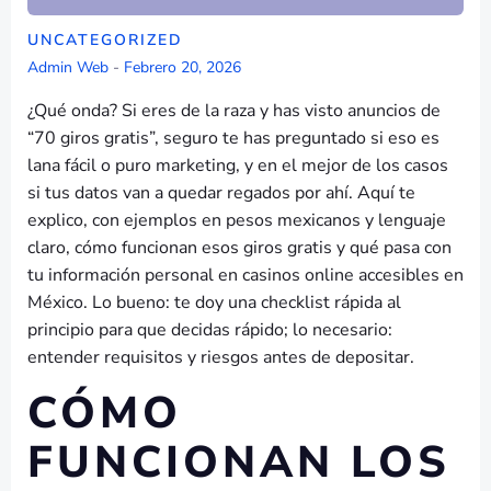
UNCATEGORIZED
Admin Web
-
Febrero 20, 2026
¿Qué onda? Si eres de la raza y has visto anuncios de
“70 giros gratis”, seguro te has preguntado si eso es
lana fácil o puro marketing, y en el mejor de los casos
si tus datos van a quedar regados por ahí. Aquí te
explico, con ejemplos en pesos mexicanos y lenguaje
claro, cómo funcionan esos giros gratis y qué pasa con
tu información personal en casinos online accesibles en
México. Lo bueno: te doy una checklist rápida al
principio para que decidas rápido; lo necesario:
entender requisitos y riesgos antes de depositar.
CÓMO
FUNCIONAN LOS