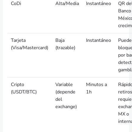
CoDi
Alta/Media
Instantáneo
QR de
Banco
México
crecim
Tarjeta
Baja
Instantáneo
Puede
(Visa/Mastercard)
(trazable)
bloqu
por ba
detec
gambl
Cripto
Variable
Minutos a
Rápid
(USDT/BTC)
(depende
1h
retiros
del
requie
exchange)
excha
MX o
intern