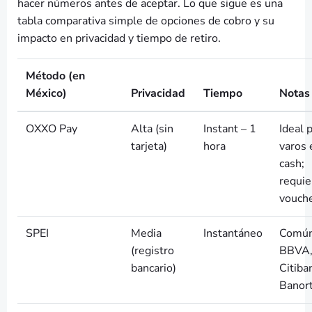
hacer números antes de aceptar. Lo que sigue es una
tabla comparativa simple de opciones de cobro y su
impacto en privacidad y tiempo de retiro.
Método (en
México)
Privacidad
Tiempo
Notas
OXXO Pay
Alta (sin
Instant – 1
Ideal 
tarjeta)
hora
varos 
cash;
requie
vouch
SPEI
Media
Instantáneo
Común
(registro
BBVA
bancario)
Citiba
Banor