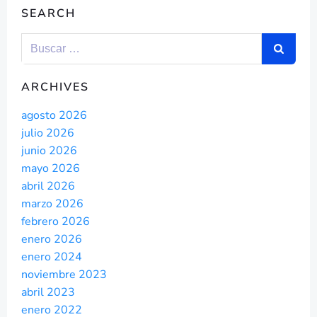
SEARCH
ARCHIVES
agosto 2026
julio 2026
junio 2026
mayo 2026
abril 2026
marzo 2026
febrero 2026
enero 2026
enero 2024
noviembre 2023
abril 2023
enero 2022