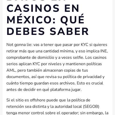
CASINOS EN
MÉXICO: QUÉ
DEBES SABER
Not gonna lie: vas a tener que pasar por KYC si quieres
retirar más que una cantidad mínima, y eso implica INE,
comprobante de domicilio y a veces selfie. Los casinos
serios aplican KYC por niveles y mantienen políticas
AML, pero también almacenan copias de tus
documentos, así que revisa su política de privacidad y
cuánto tiempo guardan esos archivos. Esto es crucial
antes de decidir en qué plataforma jugar.
Si el sitio es offshore puede que la política de
retención sea distinta y la autoridad local (SEGOB)
tenga menor control sobre el operador; sin embargo, la