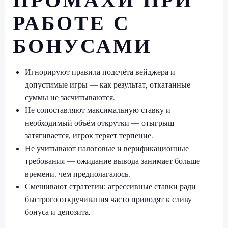
ПРОМАХИ ПРИ
РАБОТЕ С
БОНУСАМИ
Игнорируют правила подсчёта вейджера и
допустимые игры — как результат, откатанные
суммы не засчитываются.
Не сопоставляют максимальную ставку и
необходимый объём открутки — отыгрыш
затягивается, игрок теряет терпение.
Не учитывают налоговые и верификационные
требования — ожидание вывода занимает больше
времени, чем предполагалось.
Смешивают стратегии: агрессивные ставки ради
быстрого откручивания часто приводят к сливу
бонуса и депозита.