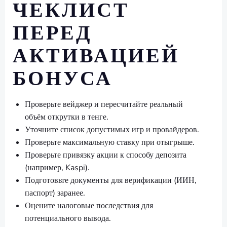
ЧЕКЛИСТ
ПЕРЕД
АКТИВАЦИЕЙ
БОНУСА
Проверьте вейджер и пересчитайте реальный
объём открутки в тенге.
Уточните список допустимых игр и провайдеров.
Проверьте максимальную ставку при отыгрыше.
Проверьте привязку акции к способу депозита
(например, Kaspi).
Подготовьте документы для верификации (ИИН,
паспорт) заранее.
Оцените налоговые последствия для
потенциального вывода.