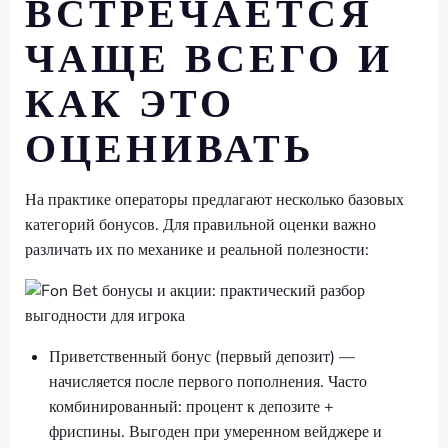
ВСТРЕЧАЕТСЯ
ЧАЩЕ ВСЕГО И
КАК ЭТО
ОЦЕНИВАТЬ
На практике операторы предлагают несколько базовых
категорий бонусов. Для правильной оценки важно
различать их по механике и реальной полезности:
Приветственный бонус (первый депозит) —
начисляется после первого пополнения. Часто
комбинированный: процент к депозите +
фриспины. Выгоден при умеренном вейджере и