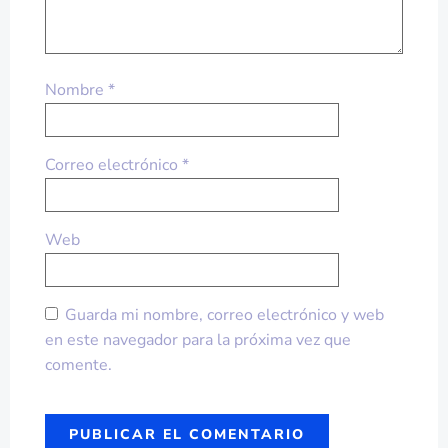
Nombre
*
Correo electrónico
*
Web
Guarda mi nombre, correo electrónico y web
en este navegador para la próxima vez que
comente.