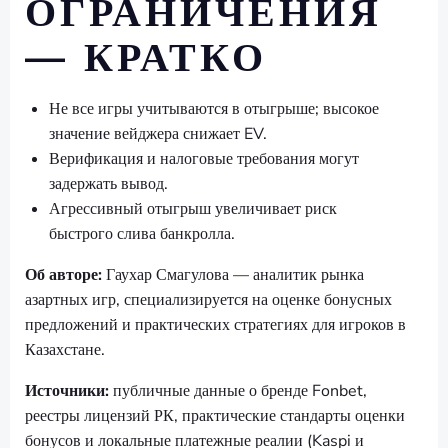
ОГРАНИЧЕНИЯ
— КРАТКО
Не все игры учитываются в отыгрыше; высокое
значение вейджера снижает EV.
Верификация и налоговые требования могут
задержать вывод.
Агрессивный отыгрыш увеличивает риск
быстрого слива банкролла.
Об авторе:
Гаухар Смагулова — аналитик рынка
азартных игр, специализируется на оценке бонусных
предложений и практических стратегиях для игроков в
Казахстане.
Источники:
публичные данные о бренде Fonbet,
реестры лицензий РК, практические стандарты оценки
бонусов и локальные платежные реалии (Kaspi и