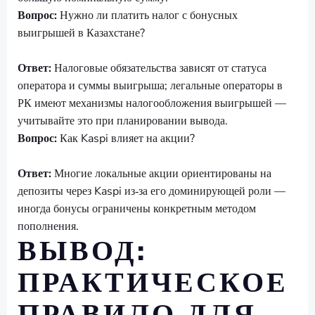
Вопрос:
Нужно ли платить налог с бонусных
выигрышей в Казахстане?
Ответ:
Налоговые обязательства зависят от статуса
оператора и суммы выигрыша; легальные операторы в
РК имеют механизмы налогообложения выигрышей —
учитывайте это при планировании вывода.
Вопрос:
Как Kaspi влияет на акции?
Ответ:
Многие локальные акции ориентированы на
депозиты через Kaspi из‑за его доминирующей роли —
иногда бонусы ограничены конкретным методом
пополнения.
ВЫВОД:
ПРАКТИЧЕСКОЕ
ПРАВИЛО ДЛЯ