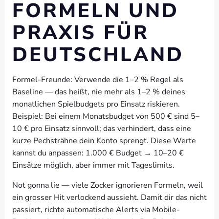
FORMELN UND
PRAXIS FÜR
DEUTSCHLAND
Formel-Freunde: Verwende die 1–2 % Regel als
Baseline — das heißt, nie mehr als 1–2 % deines
monatlichen Spielbudgets pro Einsatz riskieren.
Beispiel: Bei einem Monatsbudget von 500 € sind 5–
10 € pro Einsatz sinnvoll; das verhindert, dass eine
kurze Pechsträhne dein Konto sprengt. Diese Werte
kannst du anpassen: 1.000 € Budget → 10–20 €
Einsätze möglich, aber immer mit Tageslimits.
Not gonna lie — viele Zocker ignorieren Formeln, weil
ein grosser Hit verlockend aussieht. Damit dir das nicht
passiert, richte automatische Alerts via Mobile-