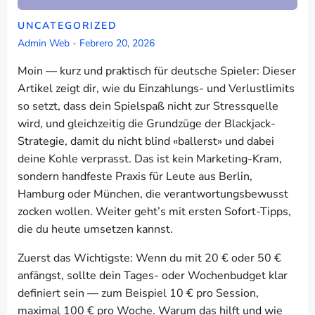
UNCATEGORIZED
Admin Web
-
Febrero 20, 2026
Moin — kurz und praktisch für deutsche Spieler: Dieser
Artikel zeigt dir, wie du Einzahlungs- und Verlustlimits
so setzt, dass dein Spielspaß nicht zur Stressquelle
wird, und gleichzeitig die Grundzüge der Blackjack-
Strategie, damit du nicht blind «ballerst» und dabei
deine Kohle verprasst. Das ist kein Marketing-Kram,
sondern handfeste Praxis für Leute aus Berlin,
Hamburg oder München, die verantwortungsbewusst
zocken wollen. Weiter geht’s mit ersten Sofort-Tipps,
die du heute umsetzen kannst.
Zuerst das Wichtigste: Wenn du mit 20 € oder 50 €
anfängst, sollte dein Tages- oder Wochenbudget klar
definiert sein — zum Beispiel 10 € pro Session,
maximal 100 € pro Woche. Warum das hilft und wie