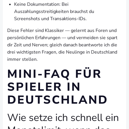
Keine Dokumentation: Bei
Auszahlungsstreitigkeiten brauchst du
Screenshots und Transaktions-IDs.
Diese Fehler sind Klassiker — gelernt aus Foren und
persönlichen Erfahrungen — und vermeiden sie spart
dir Zeit und Nerven; gleich danach beantworte ich die
drei wichtigsten Fragen, die Neulinge in Deutschland
immer stellen.
MINI-FAQ FÜR
SPIELER IN
DEUTSCHLAND
Wie setze ich schnell ein