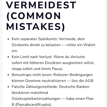
VERMEIDEST
(COMMON
MISTAKES)
Kein separates Spielkonto: Vermeide, dein
Girokonto direkt zu belasten — richte ein Wallet
ein.
Kein Limit nach Verlust: Wenn du Verluste
sofort mit höheren Einsätzen ausgleichen willst,
stopp sofort und nimm Pause.
Bonustraps nicht lesen: Rollover-Bedingungen
können Gewinne neutralisieren — lies die AGB.
Falsche Zahlungsmethode: Deutsche Banken
blockieren manchmal
Glücksspielkartenzahlungen — habe einen Plan
B (Paysafecard/Krypto).