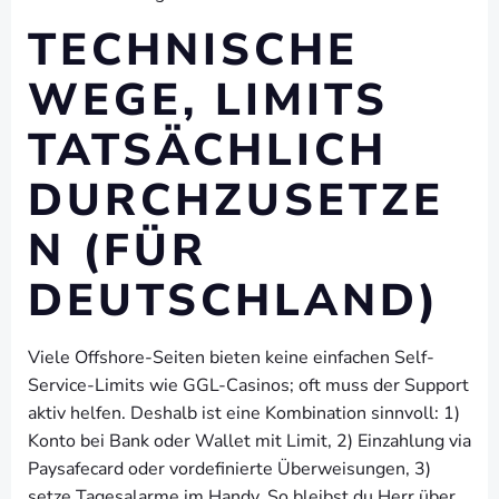
TECHNISCHE
WEGE, LIMITS
TATSÄCHLICH
DURCHZUSETZE
N (FÜR
DEUTSCHLAND)
Viele Offshore-Seiten bieten keine einfachen Self-
Service-Limits wie GGL-Casinos; oft muss der Support
aktiv helfen. Deshalb ist eine Kombination sinnvoll: 1)
Konto bei Bank oder Wallet mit Limit, 2) Einzahlung via
Paysafecard oder vordefinierte Überweisungen, 3)
setze Tagesalarme im Handy. So bleibst du Herr über