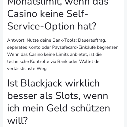
Monatslimit, wenn das
Casino keine Self-
Service-Option hat?
Antwort: Nutze deine Bank-Tools: Dauerauftrag,
separates Konto oder Paysafecard-Einkäufe begrenzen.
Wenn das Casino keine Limits anbietet, ist die
technische Kontrolle via Bank oder Wallet der
verlässlichste Weg.
Ist Blackjack wirklich
besser als Slots, wenn
ich mein Geld schützen
will?