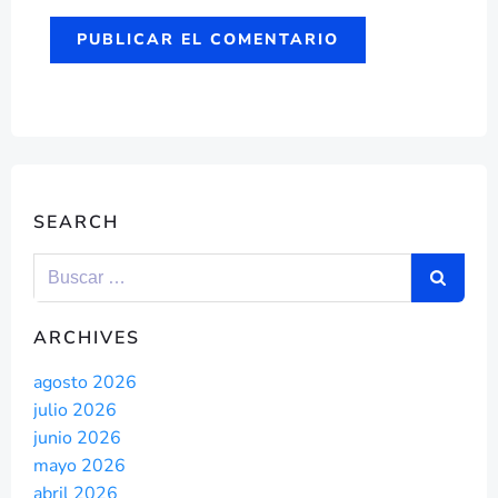
SEARCH
ARCHIVES
agosto 2026
julio 2026
junio 2026
mayo 2026
abril 2026