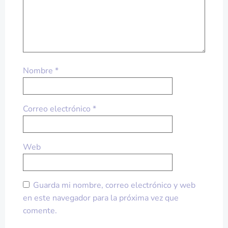
Nombre
*
Correo electrónico
*
Web
Guarda mi nombre, correo electrónico y web
en este navegador para la próxima vez que
comente.