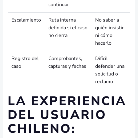
continuar
Escalamiento
Ruta interna
No saber a
definida si el caso
quién insistir
no cierra
ni cómo
hacerlo
Registro del
Comprobantes,
Difícil
caso
capturas y fechas
defender una
solicitud o
reclamo
LA EXPERIENCIA
DEL USUARIO
CHILENO: