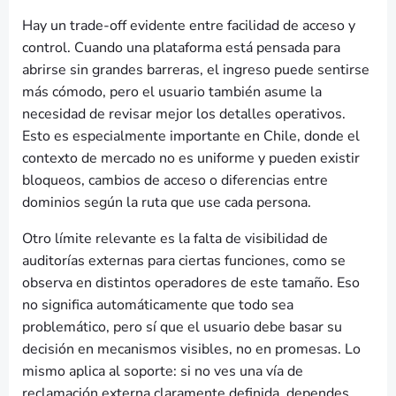
Hay un trade-off evidente entre facilidad de acceso y
control. Cuando una plataforma está pensada para
abrirse sin grandes barreras, el ingreso puede sentirse
más cómodo, pero el usuario también asume la
necesidad de revisar mejor los detalles operativos.
Esto es especialmente importante en Chile, donde el
contexto de mercado no es uniforme y pueden existir
bloqueos, cambios de acceso o diferencias entre
dominios según la ruta que use cada persona.
Otro límite relevante es la falta de visibilidad de
auditorías externas para ciertas funciones, como se
observa en distintos operadores de este tamaño. Eso
no significa automáticamente que todo sea
problemático, pero sí que el usuario debe basar su
decisión en mecanismos visibles, no en promesas. Lo
mismo aplica al soporte: si no ves una vía de
reclamación externa claramente definida, dependes