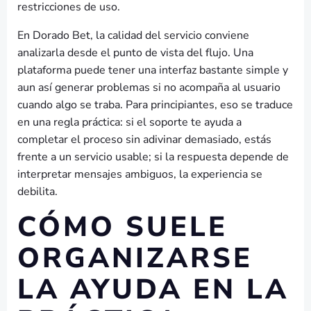
restricciones de uso.
En Dorado Bet, la calidad del servicio conviene
analizarla desde el punto de vista del flujo. Una
plataforma puede tener una interfaz bastante simple y
aun así generar problemas si no acompaña al usuario
cuando algo se traba. Para principiantes, eso se traduce
en una regla práctica: si el soporte te ayuda a
completar el proceso sin adivinar demasiado, estás
frente a un servicio usable; si la respuesta depende de
interpretar mensajes ambiguos, la experiencia se
debilita.
CÓMO SUELE
ORGANIZARSE
LA AYUDA EN LA