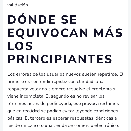
validación.
DÓNDE SE
EQUIVOCAN MÁS
LOS
PRINCIPIANTES
Los errores de los usuarios nuevos suelen repetirse. El
primero es confundir rapidez con claridad: una
respuesta veloz no siempre resuelve el problema si
viene incompleta. El segundo es no revisar los
términos antes de pedir ayuda; eso provoca reclamos
que en realidad se podían evitar leyendo condiciones
básicas. El tercero es esperar respuestas idénticas a
las de un banco o una tienda de comercio electrónico,