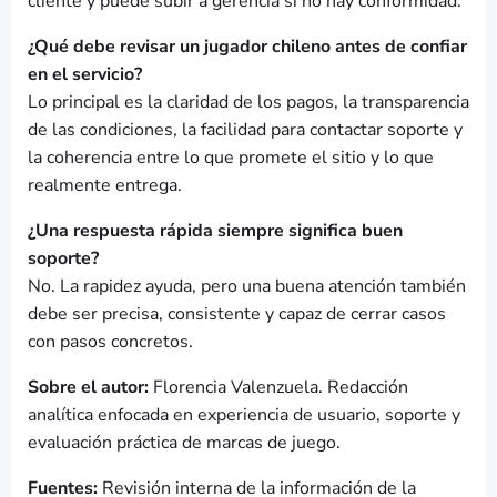
cliente y puede subir a gerencia si no hay conformidad.
¿Qué debe revisar un jugador chileno antes de confiar
en el servicio?
Lo principal es la claridad de los pagos, la transparencia
de las condiciones, la facilidad para contactar soporte y
la coherencia entre lo que promete el sitio y lo que
realmente entrega.
¿Una respuesta rápida siempre significa buen
soporte?
No. La rapidez ayuda, pero una buena atención también
debe ser precisa, consistente y capaz de cerrar casos
con pasos concretos.
Sobre el autor:
Florencia Valenzuela. Redacción
analítica enfocada en experiencia de usuario, soporte y
evaluación práctica de marcas de juego.
Fuentes:
Revisión interna de la información de la