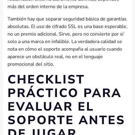
más del orden interno de la empresa.
También hay que separar seguridad básica de garantías
absolutas. El uso de cifrado SSL es una base esperable,
no un premio adicional. Sirve, pero no convierte por sí
solo a una marca en infalible. La verdadera calidad se
nota en cómo el soporte acompaña al usuario cuando
aparece un obstáculo real, no en el lenguaje
promocional del sitio.
CHECKLIST
PRÁCTICO PARA
EVALUAR EL
SOPORTE ANTES
DE JUGAR