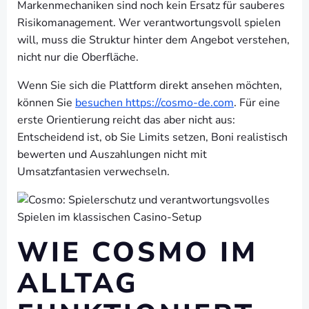
Markenmechaniken sind noch kein Ersatz für sauberes
Risikomanagement. Wer verantwortungsvoll spielen
will, muss die Struktur hinter dem Angebot verstehen,
nicht nur die Oberfläche.
Wenn Sie sich die Plattform direkt ansehen möchten,
können Sie
besuchen https://cosmo-de.com
. Für eine
erste Orientierung reicht das aber nicht aus:
Entscheidend ist, ob Sie Limits setzen, Boni realistisch
bewerten und Auszahlungen nicht mit
Umsatzfantasien verwechseln.
WIE COSMO IM
ALLTAG