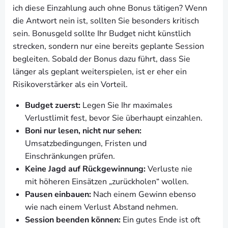
ich diese Einzahlung auch ohne Bonus tätigen? Wenn
die Antwort nein ist, sollten Sie besonders kritisch
sein. Bonusgeld sollte Ihr Budget nicht künstlich
strecken, sondern nur eine bereits geplante Session
begleiten. Sobald der Bonus dazu führt, dass Sie
länger als geplant weiterspielen, ist er eher ein
Risikoverstärker als ein Vorteil.
Budget zuerst:
Legen Sie Ihr maximales
Verlustlimit fest, bevor Sie überhaupt einzahlen.
Boni nur lesen, nicht nur sehen:
Umsatzbedingungen, Fristen und
Einschränkungen prüfen.
Keine Jagd auf Rückgewinnung:
Verluste nie
mit höheren Einsätzen „zurückholen“ wollen.
Pausen einbauen:
Nach einem Gewinn ebenso
wie nach einem Verlust Abstand nehmen.
Session beenden können:
Ein gutes Ende ist oft