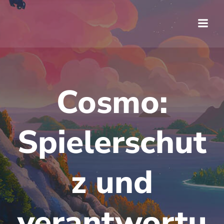
Saltar
al
contenido
Cosmo:
Spielerschut
z und
verantwortu