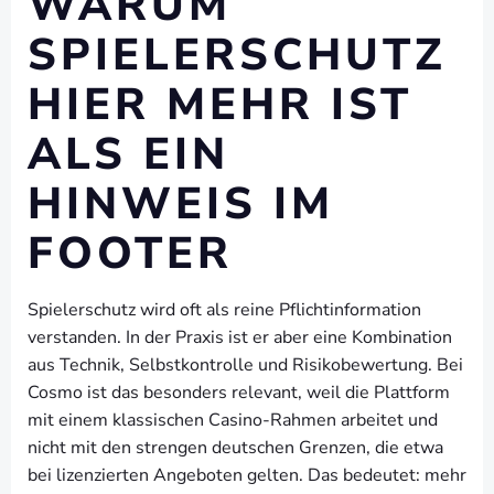
WARUM
SPIELERSCHUTZ
HIER MEHR IST
ALS EIN
HINWEIS IM
FOOTER
Spielerschutz wird oft als reine Pflichtinformation
verstanden. In der Praxis ist er aber eine Kombination
aus Technik, Selbstkontrolle und Risikobewertung. Bei
Cosmo ist das besonders relevant, weil die Plattform
mit einem klassischen Casino-Rahmen arbeitet und
nicht mit den strengen deutschen Grenzen, die etwa
bei lizenzierten Angeboten gelten. Das bedeutet: mehr