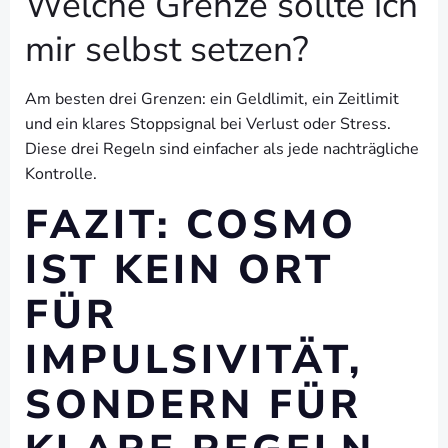
Welche Grenze sollte ich
mir selbst setzen?
Am besten drei Grenzen: ein Geldlimit, ein Zeitlimit
und ein klares Stoppsignal bei Verlust oder Stress.
Diese drei Regeln sind einfacher als jede nachträgliche
Kontrolle.
FAZIT: COSMO
IST KEIN ORT
FÜR
IMPULSIVITÄT,
SONDERN FÜR