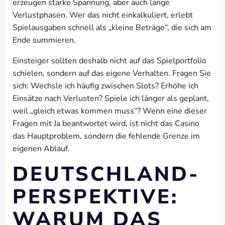
erzeugen starke Spannung, aber auch lange
Verlustphasen. Wer das nicht einkalkuliert, erlebt
Spielausgaben schnell als „kleine Beträge“, die sich am
Ende summieren.
Einsteiger sollten deshalb nicht auf das Spielportfolio
schielen, sondern auf das eigene Verhalten. Fragen Sie
sich: Wechsle ich häufig zwischen Slots? Erhöhe ich
Einsätze nach Verlusten? Spiele ich länger als geplant,
weil „gleich etwas kommen muss“? Wenn eine dieser
Fragen mit Ja beantwortet wird, ist nicht das Casino
das Hauptproblem, sondern die fehlende Grenze im
eigenen Ablauf.
DEUTSCHLAND-
PERSPEKTIVE:
WARUM DAS