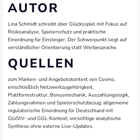
AUTOR
Lina Schmidt schreibt über Glücksspiel mit Fokus auf
Risikoanalyse, Spielerschutz und praktische
Einordnung für Einsteiger. Der Schwerpunkt liegt auf
verständlicher Orientierung statt Werbesprache.
QUELLEN
zum Marken- und Angebotskontext von Cosmo,
einschließlich Netzwerkzugehörigkeit,
Plattformstruktur, Bonusmechanik, Auszahlungslogik,
Zahlungsrahmen und Spielerschutzbezug; allgemeine
regulatorische Einordnung für Deutschland mit
GlüStV- und GGL-Kontext; vorsichtige analytische
Synthese ohne externe Live-Updates.