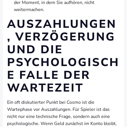
der Moment, in dem Sie aufhören, nicht
weitermachen.
AUSZAHLUNGEN
, VERZÖGERUNG
UND DIE
PSYCHOLOGISCH
E FALLE DER
WARTEZEIT
Ein oft diskutierter Punkt bei Cosmo ist die
Wartephase vor Auszahlungen. Für Spieler ist das
nicht nur eine technische Frage, sondern auch eine
psychologische. Wenn Geld zunächst im Konto bleibt,