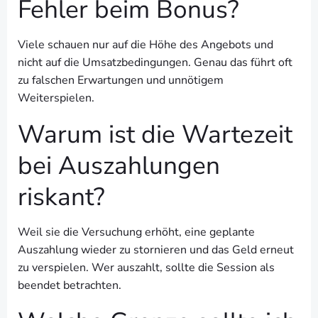
Fehler beim Bonus?
Viele schauen nur auf die Höhe des Angebots und
nicht auf die Umsatzbedingungen. Genau das führt oft
zu falschen Erwartungen und unnötigem
Weiterspielen.
Warum ist die Wartezeit
bei Auszahlungen
riskant?
Weil sie die Versuchung erhöht, eine geplante
Auszahlung wieder zu stornieren und das Geld erneut
zu verspielen. Wer auszahlt, sollte die Session als
beendet betrachten.