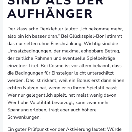
SIND ALS DER
AUFHÄNGER
Der klassische Denkfehler lautet: „Ich bekomme mehr,
also bin ich besser dran.“ Bei Glücksspiel-Boni stimmt
das nur selten ohne Einschränkung. Wichtig sind die
Umsatzbedingungen, der maximal abhebbare Betrag,
der zeitliche Rahmen und eventuelle Spielbeiträge
einzelner Titel. Bei Cosmo ist vor allem bekannt, dass
die Bedingungen für Einsteiger leicht unterschätzt
werden. Das ist riskant, weil ein Bonus erst dann einen
echten Nutzen hat, wenn er zu Ihrem Spielstil passt.
Wer nur gelegentlich spielt, hat meist wenig davon.
Wer hohe Volatilität bevorzugt, kann zwar mehr
Spannung erleben, trägt aber auch höhere
Schwankungen.
Ein guter Prüfpunkt vor der Aktivierung lautet: Würde