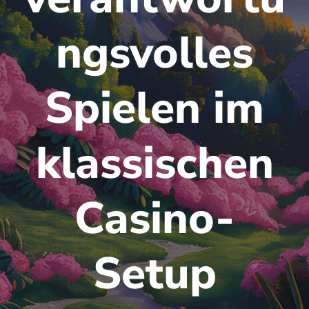
ngsvolles
Spielen im
klassischen
Casino-
Setup