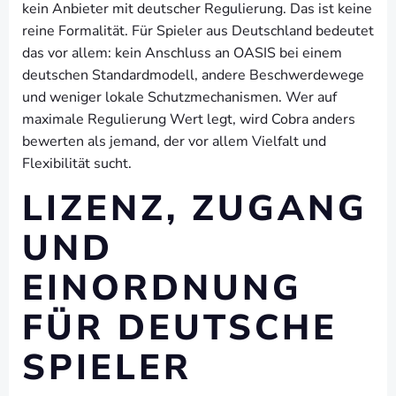
kein Anbieter mit deutscher Regulierung. Das ist keine
reine Formalität. Für Spieler aus Deutschland bedeutet
das vor allem: kein Anschluss an OASIS bei einem
deutschen Standardmodell, andere Beschwerdewege
und weniger lokale Schutzmechanismen. Wer auf
maximale Regulierung Wert legt, wird Cobra anders
bewerten als jemand, der vor allem Vielfalt und
Flexibilität sucht.
LIZENZ, ZUGANG
UND
EINORDNUNG
FÜR DEUTSCHE
SPIELER