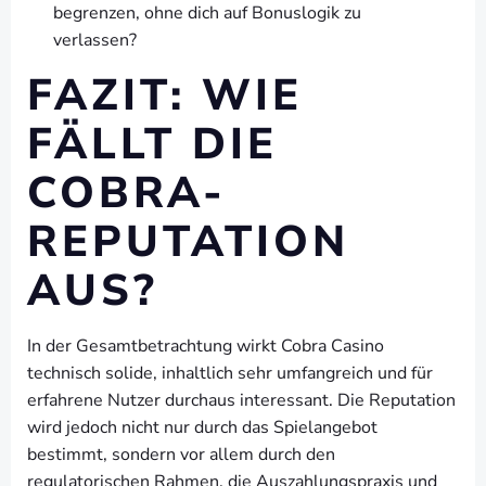
begrenzen, ohne dich auf Bonuslogik zu
verlassen?
FAZIT: WIE
FÄLLT DIE
COBRA-
REPUTATION
AUS?
In der Gesamtbetrachtung wirkt Cobra Casino
technisch solide, inhaltlich sehr umfangreich und für
erfahrene Nutzer durchaus interessant. Die Reputation
wird jedoch nicht nur durch das Spielangebot
bestimmt, sondern vor allem durch den
regulatorischen Rahmen, die Auszahlungspraxis und