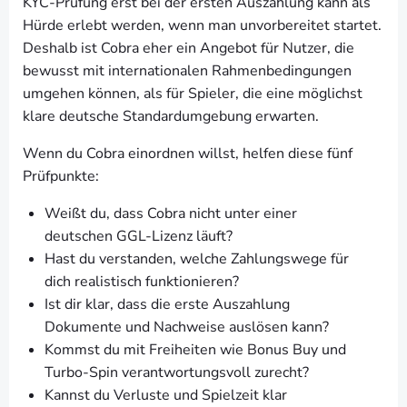
KYC-Prüfung erst bei der ersten Auszahlung kann als
Hürde erlebt werden, wenn man unvorbereitet startet.
Deshalb ist Cobra eher ein Angebot für Nutzer, die
bewusst mit internationalen Rahmenbedingungen
umgehen können, als für Spieler, die eine möglichst
klare deutsche Standardumgebung erwarten.
Wenn du Cobra einordnen willst, helfen diese fünf
Prüfpunkte:
Weißt du, dass Cobra nicht unter einer
deutschen GGL-Lizenz läuft?
Hast du verstanden, welche Zahlungswege für
dich realistisch funktionieren?
Ist dir klar, dass die erste Auszahlung
Dokumente und Nachweise auslösen kann?
Kommst du mit Freiheiten wie Bonus Buy und
Turbo-Spin verantwortungsvoll zurecht?
Kannst du Verluste und Spielzeit klar