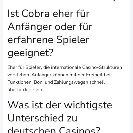
Ist Cobra eher für
Anfänger oder für
erfahrene Spieler
geeignet?
Eher für Spieler, die internationale Casino-Strukturen
verstehen. Anfänger können mit der Freiheit bei
Funktionen, Boni und Zahlungswegen schnell
überfordert sein.
Was ist der wichtigste
Unterschied zu
deutschen Casinos?