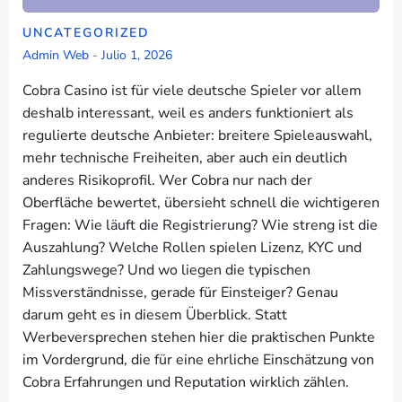
UNCATEGORIZED
Admin Web
-
Julio 1, 2026
Cobra Casino ist für viele deutsche Spieler vor allem
deshalb interessant, weil es anders funktioniert als
regulierte deutsche Anbieter: breitere Spieleauswahl,
mehr technische Freiheiten, aber auch ein deutlich
anderes Risikoprofil. Wer Cobra nur nach der
Oberfläche bewertet, übersieht schnell die wichtigeren
Fragen: Wie läuft die Registrierung? Wie streng ist die
Auszahlung? Welche Rollen spielen Lizenz, KYC und
Zahlungswege? Und wo liegen die typischen
Missverständnisse, gerade für Einsteiger? Genau
darum geht es in diesem Überblick. Statt
Werbeversprechen stehen hier die praktischen Punkte
im Vordergrund, die für eine ehrliche Einschätzung von
Cobra Erfahrungen und Reputation wirklich zählen.