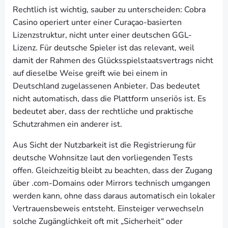
Rechtlich ist wichtig, sauber zu unterscheiden: Cobra
Casino operiert unter einer Curaçao-basierten
Lizenzstruktur, nicht unter einer deutschen GGL-
Lizenz. Für deutsche Spieler ist das relevant, weil
damit der Rahmen des Glücksspielstaatsvertrags nicht
auf dieselbe Weise greift wie bei einem in
Deutschland zugelassenen Anbieter. Das bedeutet
nicht automatisch, dass die Plattform unseriös ist. Es
bedeutet aber, dass der rechtliche und praktische
Schutzrahmen ein anderer ist.
Aus Sicht der Nutzbarkeit ist die Registrierung für
deutsche Wohnsitze laut den vorliegenden Tests
offen. Gleichzeitig bleibt zu beachten, dass der Zugang
über .com-Domains oder Mirrors technisch umgangen
werden kann, ohne dass daraus automatisch ein lokaler
Vertrauensbeweis entsteht. Einsteiger verwechseln
solche Zugänglichkeit oft mit „Sicherheit“ oder