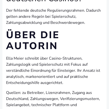
Der fehlende deutsche Regulierungsrahmen. Dadurch
gelten andere Regeln bei Spielerschutz,
Zahlungsabwicklung und Beschwerdewegen.
ÜBER DIE
AUTORIN
Ella Meier schreibt über Casino-Strukturen,
Zahlungslogik und Spielerschutz mit Fokus auf
verständliche Einordnung für Einsteiger. Ihr Ansatz ist
analytisch, markenorientiert und auf praktische
Entscheidungshilfe ausgerichtet.
Quellen: zu Betreiber, Lizenzrahmen, Zugang aus
Deutschland, Zahlungswegen, Verifizierungsmustern,
Spielangebot, technischer Plattform und