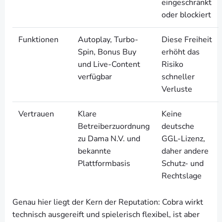
eingeschränkt
oder blockiert
Funktionen
Autoplay, Turbo-
Diese Freiheit
Spin, Bonus Buy
erhöht das
und Live-Content
Risiko
verfügbar
schneller
Verluste
Vertrauen
Klare
Keine
Betreiberzuordnung
deutsche
zu Dama N.V. und
GGL-Lizenz,
bekannte
daher andere
Plattformbasis
Schutz- und
Rechtslage
Genau hier liegt der Kern der Reputation: Cobra wirkt
technisch ausgereift und spielerisch flexibel, ist aber