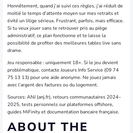
Honnêtement, quand j’ai suivi ces règles, j’ai réduit de
moitié le temps d’attente moyen sur mes retraits et
évité un litige sérieux. Frustrant, parfois, mais efficace.
Si tu veux jouer sans te retrouver pris au piège
administratif, ce plan fonctionne et te laisse la
possibilité de profiter des meilleures tables live sans
drame.
Jeu responsable : uniquement 18+. Si le jeu devient
problématique, contacte Joueurs Info Service (09 74
75 13 13) pour une aide anonyme. Ne jouez jamais
avec l’argent des factures ou du logement.
Sources: ANJ (anj.fr), retours communautaires 2024–
2025, tests personnels sur plateformes offshore,
guides MiFinity et documentation bancaire française.
ABOUT THE