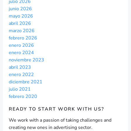
julio 2026
junio 2026
mayo 2026
abril 2026
marzo 2026
febrero 2026
enero 2026
enero 2024
noviembre 2023
abril 2023
enero 2022
diciembre 2021
julio 2021
febrero 2020
READY TO START
WORK WITH US?
We work with a passion of taking challenges and
creating new ones in advertising sector.