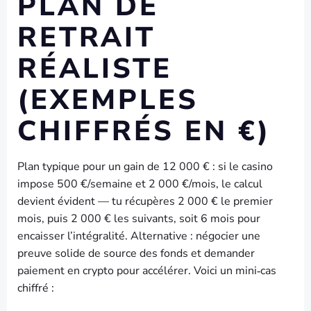
PLAN DE
RETRAIT
RÉALISTE
(EXEMPLES
CHIFFRÉS EN €)
Plan typique pour un gain de 12 000 € : si le casino
impose 500 €/semaine et 2 000 €/mois, le calcul
devient évident — tu récupères 2 000 € le premier
mois, puis 2 000 € les suivants, soit 6 mois pour
encaisser l’intégralité. Alternative : négocier une
preuve solide de source des fonds et demander
paiement en crypto pour accélérer. Voici un mini‑cas
chiffré :