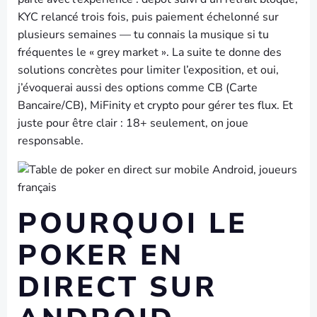
KYC relancé trois fois, puis paiement échelonné sur
plusieurs semaines — tu connais la musique si tu
fréquentes le « grey market ». La suite te donne des
solutions concrètes pour limiter l’exposition, et oui,
j’évoquerai aussi des options comme CB (Carte
Bancaire/CB), MiFinity et crypto pour gérer tes flux. Et
juste pour être clair : 18+ seulement, on joue
responsable.
POURQUOI LE
POKER EN
DIRECT SUR