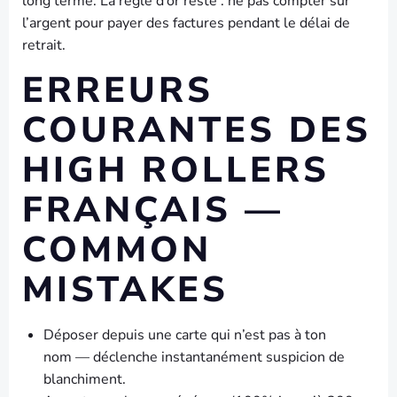
long terme. La règle d’or reste : ne pas compter sur
l’argent pour payer des factures pendant le délai de
retrait.
ERREURS
COURANTES DES
HIGH ROLLERS
FRANÇAIS —
COMMON
MISTAKES
Déposer depuis une carte qui n’est pas à ton
nom — déclenche instantanément suspicion de
blanchiment.