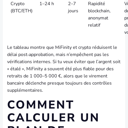
Crypto
1–24 h
2–7
Rapidité
V
(BTC/ETH)
jours
blockchain,
d
anonymat
p
relatif
d
vo
Le tableau montre que MiFinity et crypto réduisent le
délai post‑approbation, mais n’empêchent pas les
vérifications internes. Si tu veux éviter que l’argent soit
« étalé », MiFinity a souvent été plus fiable pour des
retraits de 1 000–5 000 €, alors que le virement
bancaire déclenche presque toujours des contrôles
supplémentaires.
COMMENT
CALCULER UN