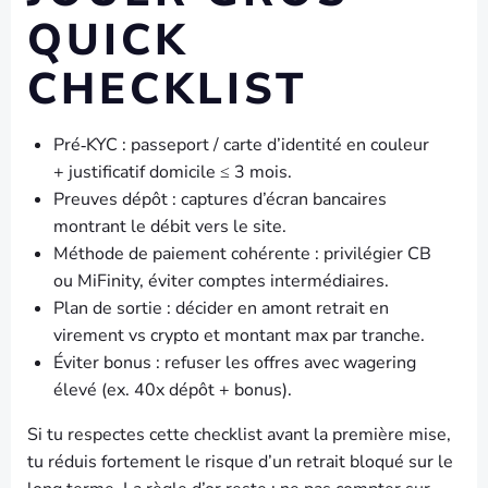
QUICK
CHECKLIST
Pré‑KYC : passeport / carte d’identité en couleur
+ justificatif domicile ≤ 3 mois.
Preuves dépôt : captures d’écran bancaires
montrant le débit vers le site.
Méthode de paiement cohérente : privilégier CB
ou MiFinity, éviter comptes intermédiaires.
Plan de sortie : décider en amont retrait en
virement vs crypto et montant max par tranche.
Éviter bonus : refuser les offres avec wagering
élevé (ex. 40x dépôt + bonus).
Si tu respectes cette checklist avant la première mise,
tu réduis fortement le risque d’un retrait bloqué sur le