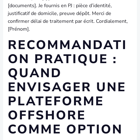
[documents]. Je fournis en PJ : pièce d’identité,
justificatif de domicile, preuve dépôt. Merci de
confirmer délai de traitement par écrit. Cordialement,
[Prénom].
RECOMMANDATI
ON PRATIQUE :
QUAND
ENVISAGER UNE
PLATEFORME
OFFSHORE
COMME OPTION