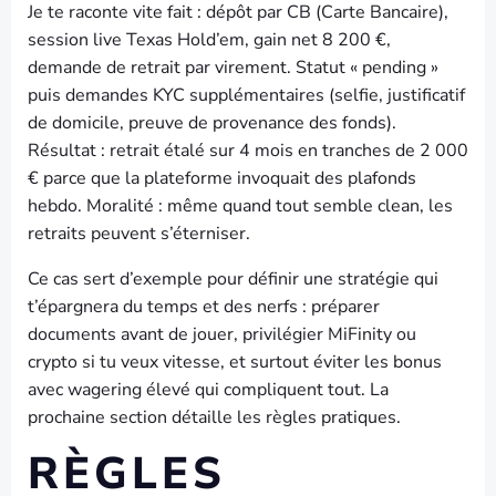
Je te raconte vite fait : dépôt par CB (Carte Bancaire),
session live Texas Hold’em, gain net 8 200 €,
demande de retrait par virement. Statut « pending »
puis demandes KYC supplémentaires (selfie, justificatif
de domicile, preuve de provenance des fonds).
Résultat : retrait étalé sur 4 mois en tranches de 2 000
€ parce que la plateforme invoquait des plafonds
hebdo. Moralité : même quand tout semble clean, les
retraits peuvent s’éterniser.
Ce cas sert d’exemple pour définir une stratégie qui
t’épargnera du temps et des nerfs : préparer
documents avant de jouer, privilégier MiFinity ou
crypto si tu veux vitesse, et surtout éviter les bonus
avec wagering élevé qui compliquent tout. La
prochaine section détaille les règles pratiques.
RÈGLES