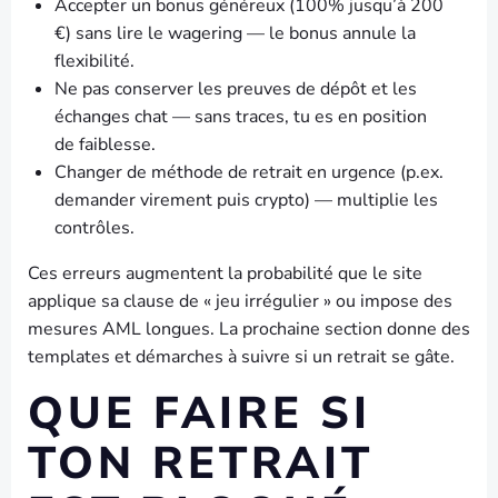
Accepter un bonus généreux (100% jusqu’à 200
€) sans lire le wagering — le bonus annule la
flexibilité.
Ne pas conserver les preuves de dépôt et les
échanges chat — sans traces, tu es en position
de faiblesse.
Changer de méthode de retrait en urgence (p.ex.
demander virement puis crypto) — multiplie les
contrôles.
Ces erreurs augmentent la probabilité que le site
applique sa clause de « jeu irrégulier » ou impose des
mesures AML longues. La prochaine section donne des
templates et démarches à suivre si un retrait se gâte.
QUE FAIRE SI
TON RETRAIT