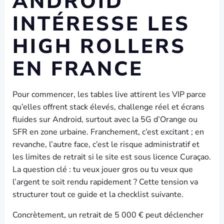
ANDROID
INTÉRESSE LES
HIGH ROLLERS
EN FRANCE
Pour commencer, les tables live attirent les VIP parce
qu’elles offrent stack élevés, challenge réel et écrans
fluides sur Android, surtout avec la 5G d’Orange ou
SFR en zone urbaine. Franchement, c’est excitant ; en
revanche, l’autre face, c’est le risque administratif et
les limites de retrait si le site est sous licence Curaçao.
La question clé : tu veux jouer gros ou tu veux que
l’argent te soit rendu rapidement ? Cette tension va
structurer tout ce guide et la checklist suivante.
Concrètement, un retrait de 5 000 € peut déclencher