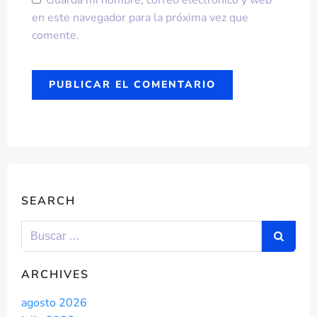
Guarda mi nombre, correo electrónico y web
en este navegador para la próxima vez que
comente.
SEARCH
ARCHIVES
agosto 2026