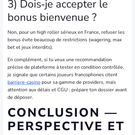
3) Dois‑je accepter le
bonus bienvenue ?
Non, pour un high roller sérieux en France, refuser les
bonus évite beaucoup de restrictions (wagering, max
bet et jeux interdits).
En complément, si tu veux une recommandation
précise de plateforme à tester en condition contrôlée,
je signale que certains joueurs francophones citent
barriere-casino
pour sa gamme de providers, mais
attention aux délais et CGU : prépare ton dossier avant
de déposer.
CONCLUSION —
PERSPECTIVE ET