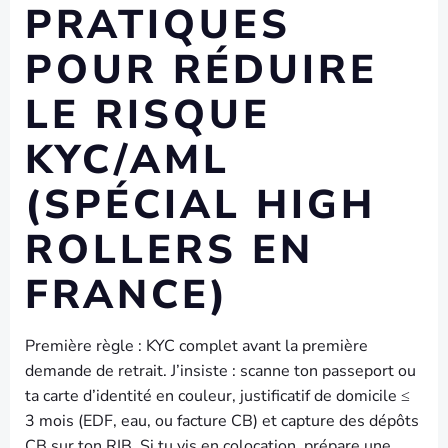
PRATIQUES
POUR RÉDUIRE
LE RISQUE
KYC/AML
(SPÉCIAL HIGH
ROLLERS EN
FRANCE)
Première règle : KYC complet avant la première
demande de retrait. J’insiste : scanne ton passeport ou
ta carte d’identité en couleur, justificatif de domicile ≤
3 mois (EDF, eau, ou facture CB) et capture des dépôts
CB sur ton RIB. Si tu vis en colocation, prépare une