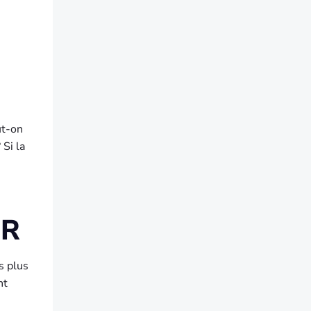
ut-on
 Si la
ER
s plus
nt