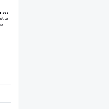
rises
aut le
hé