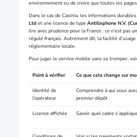
environnement ou de croire que toutes les page
Dans le cas de Casinia, les informations durable
Ltd
et une licence de type
Antillephone N.V. (C
lire avec prudence pour la France : ce n’est pas u
régulé français. Autrement dit, la facilité d’usag
réglementaire locale.
Pour juger le service mobile sans se tromper, voici
Point à vérifier
Ce que cela change sur mo
Identité de
Comprendre à qui vous avez 
l’opérateur
premier dépôt
Licence affichée
Savoir quel cadre s’appliqu
Conditions de
Voir si les paiements sorta