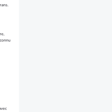
rans.
re,
 connu
avec