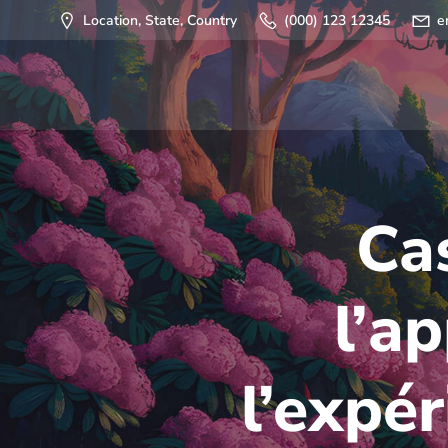
Saltar
Location, State, Country
(000) 123 12345
e
al
contenido
Ca
l’a
l’expé