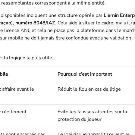
s ressemblantes correspondent à la même entité.
s disponibles indiquent une structure opérée par
Liernin Enterp
uraçao), numéro 8048/JAZ
. Cela aide à situer le cadre, mais il f
ne licence ANJ, et cela ne place pas la plateforme dans le marc
e sur mobile ne doit jamais être confondue avec une validation
 la logique la plus utile :
bile
Pourquoi c’est important
affaire avant le
Réduit le flou en cas de litige
e réellement
Évite les fausses attentes sur la
protection du joueur
nts sont encadrés par
Le vrai risque apparaît souvent au