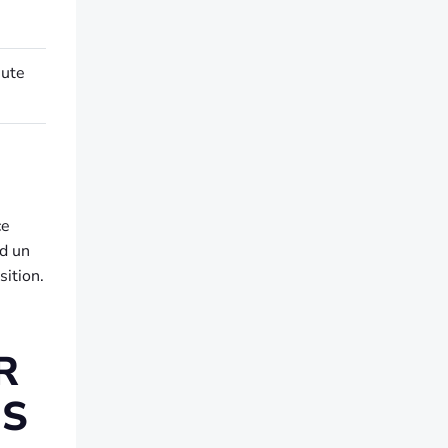
nute
ce
nd un
sition.
R
ES