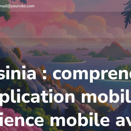
mail@yoursite.com
sinia : compren
pplication mobil
rience mobile a