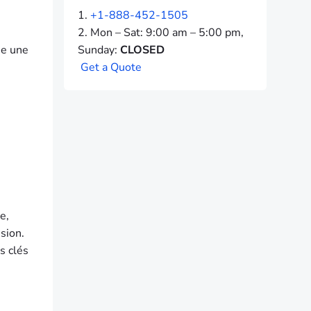
+1-888-452-1505
Mon – Sat: 9:00 am – 5:00 pm,
me une
Sunday:
CLOSED
G
e
t
a
Q
u
o
t
e
e,
sion.
s clés