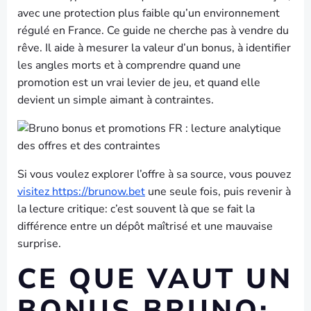
avec une protection plus faible qu’un environnement
régulé en France. Ce guide ne cherche pas à vendre du
rêve. Il aide à mesurer la valeur d’un bonus, à identifier
les angles morts et à comprendre quand une
promotion est un vrai levier de jeu, et quand elle
devient un simple aimant à contraintes.
Si vous voulez explorer l’offre à sa source, vous pouvez
visitez https://brunow.bet
une seule fois, puis revenir à
la lecture critique: c’est souvent là que se fait la
différence entre un dépôt maîtrisé et une mauvaise
surprise.
CE QUE VAUT UN
BONUS BRUNO: