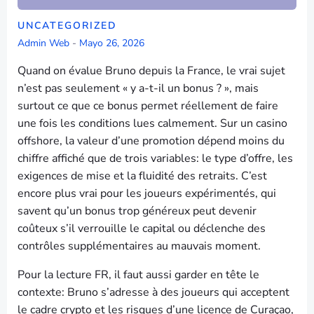
UNCATEGORIZED
Admin Web
-
Mayo 26, 2026
Quand on évalue Bruno depuis la France, le vrai sujet
n’est pas seulement « y a-t-il un bonus ? », mais
surtout ce que ce bonus permet réellement de faire
une fois les conditions lues calmement. Sur un casino
offshore, la valeur d’une promotion dépend moins du
chiffre affiché que de trois variables: le type d’offre, les
exigences de mise et la fluidité des retraits. C’est
encore plus vrai pour les joueurs expérimentés, qui
savent qu’un bonus trop généreux peut devenir
coûteux s’il verrouille le capital ou déclenche des
contrôles supplémentaires au mauvais moment.
Pour la lecture FR, il faut aussi garder en tête le
contexte: Bruno s’adresse à des joueurs qui acceptent
le cadre crypto et les risques d’une licence de Curaçao,