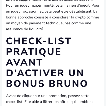
Pour un joueur expérimenté, cela n’a rien d’inédit. Pour
un joueur occasionnel, cela peut être déstabilisant. La
bonne approche consiste à considérer la crypto comme
un moyen de paiement technique, pas comme une
assurance de liquidité.
CHECK-LIST
PRATIQUE
AVANT
D’ACTIVER UN
BONUS BRUNO
Avant de cliquer sur une promotion, passez cette
check-list. Elle aide à filtrer les offres qui semblent