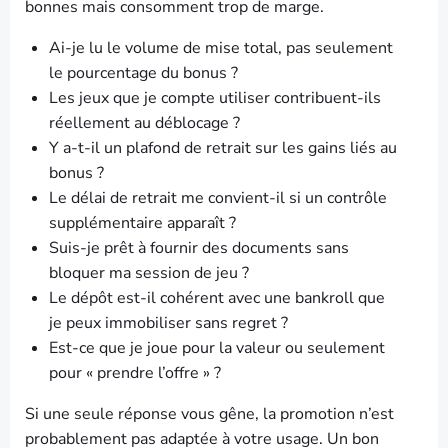
bonnes mais consomment trop de marge.
Ai-je lu le volume de mise total, pas seulement
le pourcentage du bonus ?
Les jeux que je compte utiliser contribuent-ils
réellement au déblocage ?
Y a-t-il un plafond de retrait sur les gains liés au
bonus ?
Le délai de retrait me convient-il si un contrôle
supplémentaire apparaît ?
Suis-je prêt à fournir des documents sans
bloquer ma session de jeu ?
Le dépôt est-il cohérent avec une bankroll que
je peux immobiliser sans regret ?
Est-ce que je joue pour la valeur ou seulement
pour « prendre l’offre » ?
Si une seule réponse vous gêne, la promotion n’est
probablement pas adaptée à votre usage. Un bon