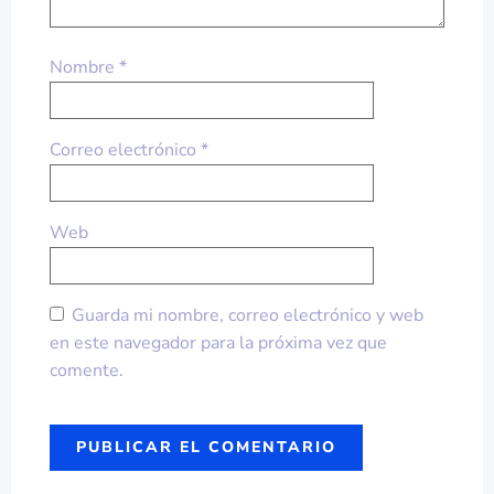
Nombre
*
Correo electrónico
*
Web
Guarda mi nombre, correo electrónico y web
en este navegador para la próxima vez que
comente.