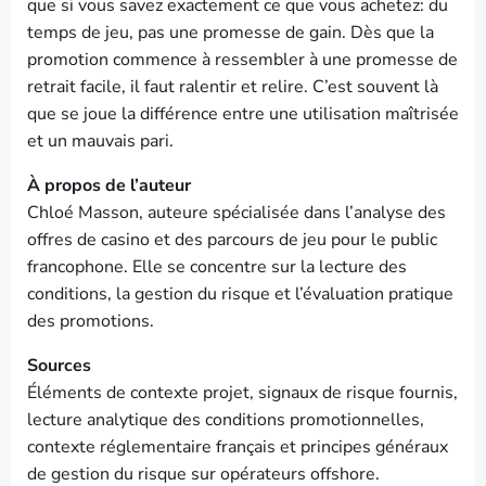
que si vous savez exactement ce que vous achetez: du
temps de jeu, pas une promesse de gain. Dès que la
promotion commence à ressembler à une promesse de
retrait facile, il faut ralentir et relire. C’est souvent là
que se joue la différence entre une utilisation maîtrisée
et un mauvais pari.
À propos de l’auteur
Chloé Masson, auteure spécialisée dans l’analyse des
offres de casino et des parcours de jeu pour le public
francophone. Elle se concentre sur la lecture des
conditions, la gestion du risque et l’évaluation pratique
des promotions.
Sources
Éléments de contexte projet, signaux de risque fournis,
lecture analytique des conditions promotionnelles,
contexte réglementaire français et principes généraux
de gestion du risque sur opérateurs offshore.