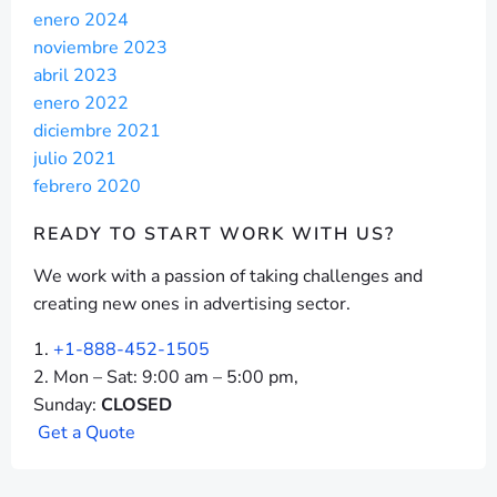
enero 2024
noviembre 2023
abril 2023
enero 2022
diciembre 2021
julio 2021
febrero 2020
READY TO START
WORK WITH US?
We work with a passion of taking challenges and
creating new ones in advertising sector.
+1-888-452-1505
Mon – Sat: 9:00 am – 5:00 pm,
Sunday:
CLOSED
G
e
t
a
Q
u
o
t
e