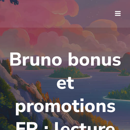
Saltar
al
contenido
Bruno bonus
et
promotions
FR : lecture