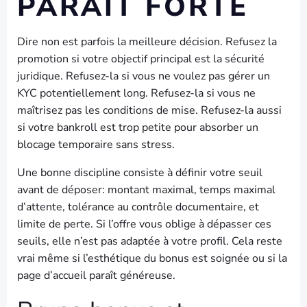
PARAÎT FORTE
Dire non est parfois la meilleure décision. Refusez la
promotion si votre objectif principal est la sécurité
juridique. Refusez-la si vous ne voulez pas gérer un
KYC potentiellement long. Refusez-la si vous ne
maîtrisez pas les conditions de mise. Refusez-la aussi
si votre bankroll est trop petite pour absorber un
blocage temporaire sans stress.
Une bonne discipline consiste à définir votre seuil
avant de déposer: montant maximal, temps maximal
d’attente, tolérance au contrôle documentaire, et
limite de perte. Si l’offre vous oblige à dépasser ces
seuils, elle n’est pas adaptée à votre profil. Cela reste
vrai même si l’esthétique du bonus est soignée ou si la
page d’accueil paraît généreuse.