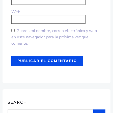
Web
Guarda mi nombre, correo electrónico y web
en este navegador para la próxima vez que
comente.
SEARCH