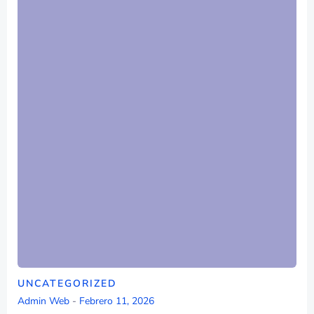
UNCATEGORIZED
Admin Web
-
Febrero 11, 2026