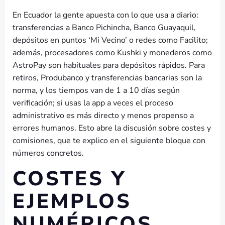
En Ecuador la gente apuesta con lo que usa a diario:
transferencias a Banco Pichincha, Banco Guayaquil,
depósitos en puntos ‘Mi Vecino’ o redes como Facilito;
además, procesadores como Kushki y monederos como
AstroPay son habituales para depósitos rápidos. Para
retiros, Produbanco y transferencias bancarias son la
norma, y los tiempos van de 1 a 10 días según
verificación; si usas la app a veces el proceso
administrativo es más directo y menos propenso a
errores humanos. Esto abre la discusión sobre costes y
comisiones, que te explico en el siguiente bloque con
números concretos.
COSTES Y
EJEMPLOS
NUMÉRICOS