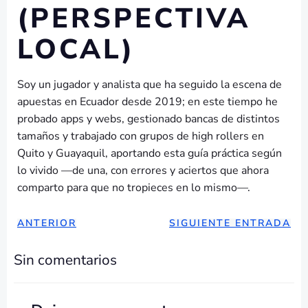
(PERSPECTIVA
LOCAL)
Soy un jugador y analista que ha seguido la escena de
apuestas en Ecuador desde 2019; en este tiempo he
probado apps y webs, gestionado bancas de distintos
tamaños y trabajado con grupos de high rollers en
Quito y Guayaquil, aportando esta guía práctica según
lo vivido —de una, con errores y aciertos que ahora
comparto para que no tropieces en lo mismo—.
NAVEGACIÓN
NAVEGAC
ANTERIOR
SIGUIENTE ENTRADA
DE
DE
Sin comentarios
ENTRADAS
ENTRADA