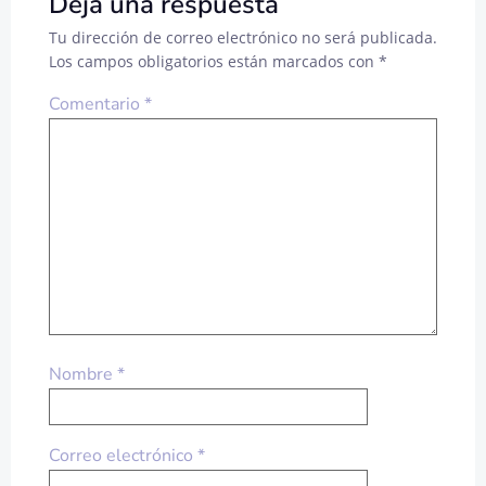
Deja una respuesta
Tu dirección de correo electrónico no será publicada.
Los campos obligatorios están marcados con
*
Comentario
*
Nombre
*
Correo electrónico
*