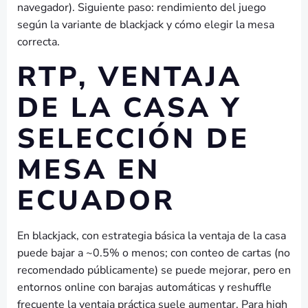
navegador). Siguiente paso: rendimiento del juego
según la variante de blackjack y cómo elegir la mesa
correcta.
RTP, VENTAJA
DE LA CASA Y
SELECCIÓN DE
MESA EN
ECUADOR
En blackjack, con estrategia básica la ventaja de la casa
puede bajar a ~0.5% o menos; con conteo de cartas (no
recomendado públicamente) se puede mejorar, pero en
entornos online con barajas automáticas y reshuffle
frecuente la ventaja práctica suele aumentar. Para high