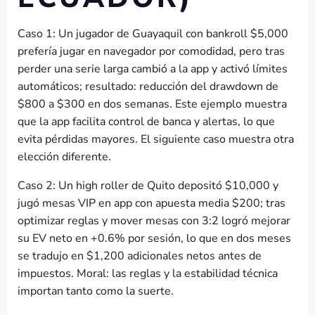
Caso 1: Un jugador de Guayaquil con bankroll $5,000
prefería jugar en navegador por comodidad, pero tras
perder una serie larga cambió a la app y activó límites
automáticos; resultado: reducción del drawdown de
$800 a $300 en dos semanas. Este ejemplo muestra
que la app facilita control de banca y alertas, lo que
evita pérdidas mayores. El siguiente caso muestra otra
elección diferente.
Caso 2: Un high roller de Quito depositó $10,000 y
jugó mesas VIP en app con apuesta media $200; tras
optimizar reglas y mover mesas con 3:2 logró mejorar
su EV neto en +0.6% por sesión, lo que en dos meses
se tradujo en $1,200 adicionales netos antes de
impuestos. Moral: las reglas y la estabilidad técnica
importan tanto como la suerte.