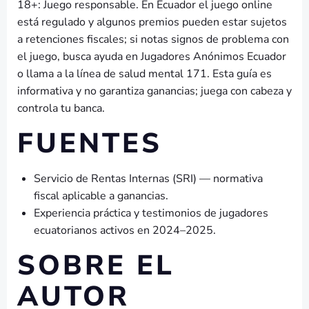
18+: Juego responsable. En Ecuador el juego online
está regulado y algunos premios pueden estar sujetos
a retenciones fiscales; si notas signos de problema con
el juego, busca ayuda en Jugadores Anónimos Ecuador
o llama a la línea de salud mental 171. Esta guía es
informativa y no garantiza ganancias; juega con cabeza y
controla tu banca.
FUENTES
Servicio de Rentas Internas (SRI) — normativa
fiscal aplicable a ganancias.
Experiencia práctica y testimonios de jugadores
ecuatorianos activos en 2024–2025.
SOBRE EL
AUTOR