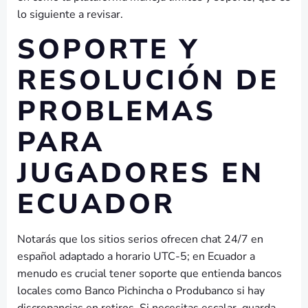
lo siguiente a revisar.
SOPORTE Y
RESOLUCIÓN DE
PROBLEMAS
PARA
JUGADORES EN
ECUADOR
Notarás que los sitios serios ofrecen chat 24/7 en
español adaptado a horario UTC-5; en Ecuador a
menudo es crucial tener soporte que entienda bancos
locales como Banco Pichincha o Produbanco si hay