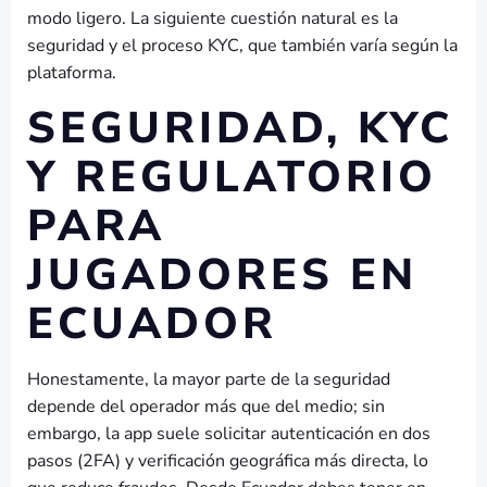
modo ligero. La siguiente cuestión natural es la
seguridad y el proceso KYC, que también varía según la
plataforma.
SEGURIDAD, KYC
Y REGULATORIO
PARA
JUGADORES EN
ECUADOR
Honestamente, la mayor parte de la seguridad
depende del operador más que del medio; sin
embargo, la app suele solicitar autenticación en dos
pasos (2FA) y verificación geográfica más directa, lo