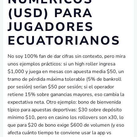
(USD) PARA
JUGADORES
ECUATORIANOS
No soy 100% fan de dar cifras sin contexto, pero mira
unos ejemplos prácticos: si un high roller ingresa
$1,000 y juega en mesas con apuesta media $50, un
tramo de pérdida máxima tolerable (5% de bankroll
por sesión) serían $50 por sesión; si el operador
retiene 15% sobre ganancias mayores, eso cambia la
expectativa neta. Otro ejemplo: bono de bienvenida
típico para apuestas deportivas: $30 sobre depósito
mínimo $10, pero en casino los rollovers son x30, lo
que para $20 de bono exige $600 de volumen (y eso
afecta cuánto tiempo te conviene usar la app vs