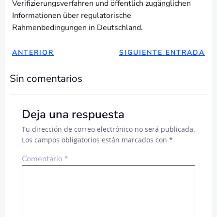
Verifizierungsverfahren und öffentlich zugänglichen
Informationen über regulatorische
Rahmenbedingungen in Deutschland.
NAVEGACIÓN
NAVEGAC
ANTERIOR
SIGUIENTE ENTRADA
DE
DE
Sin comentarios
ENTRADAS
ENTRADA
Deja una respuesta
Tu dirección de correo electrónico no será publicada.
Los campos obligatorios están marcados con
*
Comentario
*