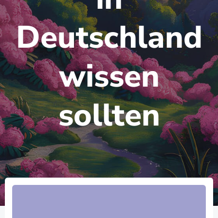
Deutschland
wissen
sollten