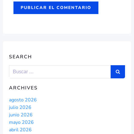
SEARCH
ARCHIVES
agosto 2026
julio 2026
junio 2026
mayo 2026
abril 2026