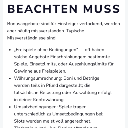
BEACHTEN MUSS
Bonusangebote sind für Einsteiger verlockend, werden
aber häufig missverstanden. Typische
Missverständnisse sind:
„Freispiele ohne Bedingungen“ — oft haben
solche Angebote Einschränkungen: bestimmte
Spiele, Einsatzlimits, oder Auszahlungslimits für
Gewinne aus Freispielen.
Währungsumrechnung: Boni und Beträge
werden teils in Pfund dargestellt; die
tatsächliche Belastung oder Auszahlung erfolgt
in deiner Kontowährung.
Umsatzbedingungen: Spiele tragen
unterschiedlich zu Umsatzbedingungen bei;
Slots werden meist voll angerechnet,