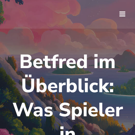
Saltar
al
contenido
Betfred im
Überblick:
Was Spieler
in