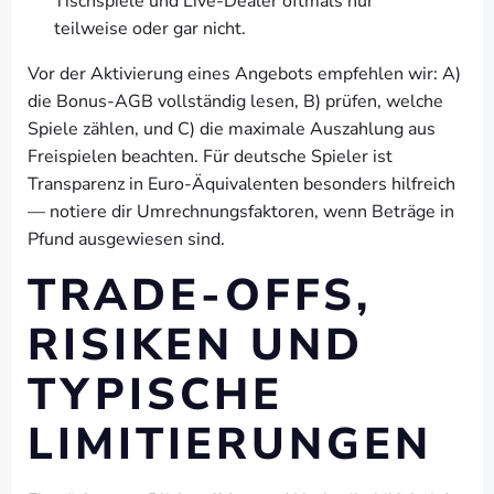
Tischspiele und Live-Dealer oftmals nur
teilweise oder gar nicht.
Vor der Aktivierung eines Angebots empfehlen wir: A)
die Bonus-AGB vollständig lesen, B) prüfen, welche
Spiele zählen, und C) die maximale Auszahlung aus
Freispielen beachten. Für deutsche Spieler ist
Transparenz in Euro-Äquivalenten besonders hilfreich
— notiere dir Umrechnungsfaktoren, wenn Beträge in
Pfund ausgewiesen sind.
TRADE-OFFS,
RISIKEN UND
TYPISCHE
LIMITIERUNGEN