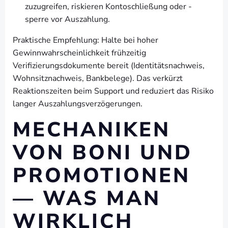
zuzugreifen, riskieren Kontoschließung oder -
sperre vor Auszahlung.
Praktische Empfehlung: Halte bei hoher
Gewinnwahrscheinlichkeit frühzeitig
Verifizierungsdokumente bereit (Identitätsnachweis,
Wohnsitznachweis, Bankbelege). Das verkürzt
Reaktionszeiten beim Support und reduziert das Risiko
langer Auszahlungsverzögerungen.
MECHANIKEN
VON BONI UND
PROMOTIONEN
— WAS MAN
WIRKLICH