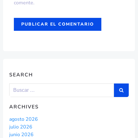
comente.
SEARCH
ARCHIVES
agosto 2026
julio 2026
junio 2026