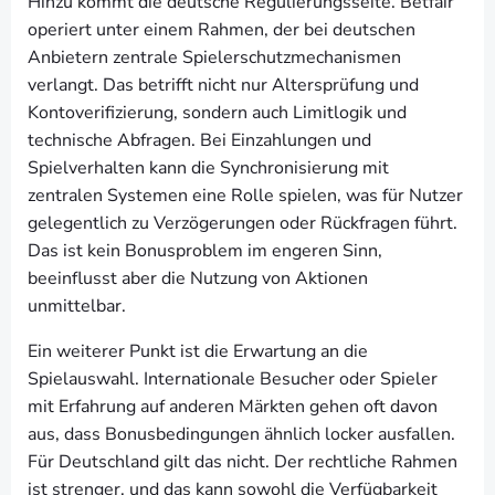
Hinzu kommt die deutsche Regulierungsseite. Betfair
operiert unter einem Rahmen, der bei deutschen
Anbietern zentrale Spielerschutzmechanismen
verlangt. Das betrifft nicht nur Altersprüfung und
Kontoverifizierung, sondern auch Limitlogik und
technische Abfragen. Bei Einzahlungen und
Spielverhalten kann die Synchronisierung mit
zentralen Systemen eine Rolle spielen, was für Nutzer
gelegentlich zu Verzögerungen oder Rückfragen führt.
Das ist kein Bonusproblem im engeren Sinn,
beeinflusst aber die Nutzung von Aktionen
unmittelbar.
Ein weiterer Punkt ist die Erwartung an die
Spielauswahl. Internationale Besucher oder Spieler
mit Erfahrung auf anderen Märkten gehen oft davon
aus, dass Bonusbedingungen ähnlich locker ausfallen.
Für Deutschland gilt das nicht. Der rechtliche Rahmen
ist strenger, und das kann sowohl die Verfügbarkeit