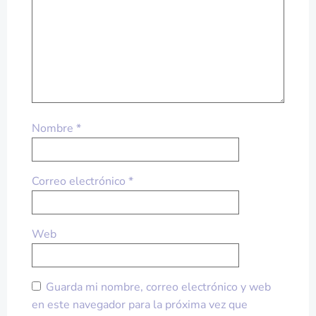
Nombre
*
Correo electrónico
*
Web
Guarda mi nombre, correo electrónico y web
en este navegador para la próxima vez que