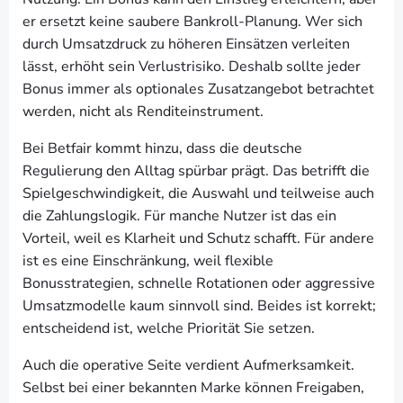
er ersetzt keine saubere Bankroll-Planung. Wer sich
durch Umsatzdruck zu höheren Einsätzen verleiten
lässt, erhöht sein Verlustrisiko. Deshalb sollte jeder
Bonus immer als optionales Zusatzangebot betrachtet
werden, nicht als Renditeinstrument.
Bei Betfair kommt hinzu, dass die deutsche
Regulierung den Alltag spürbar prägt. Das betrifft die
Spielgeschwindigkeit, die Auswahl und teilweise auch
die Zahlungslogik. Für manche Nutzer ist das ein
Vorteil, weil es Klarheit und Schutz schafft. Für andere
ist es eine Einschränkung, weil flexible
Bonusstrategien, schnelle Rotationen oder aggressive
Umsatzmodelle kaum sinnvoll sind. Beides ist korrekt;
entscheidend ist, welche Priorität Sie setzen.
Auch die operative Seite verdient Aufmerksamkeit.
Selbst bei einer bekannten Marke können Freigaben,