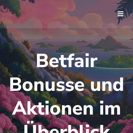
Saltar
al
contenido
Betfair
Bonusse und
Aktionen im
Überblick