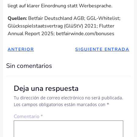
liegt auf klarer Einordnung statt Werbesprache.
Quellen:
Betfair Deutschland AGB; GGL-Whitelist;
Glücksspielstaatsvertrag (GlüStV) 2021; Flutter
Annual Report 2025; betfairwinde.com/bonuses
NAVEGACIÓN
NAVEGAC
ANTERIOR
SIGUIENTE ENTRADA
DE
DE
Sin comentarios
ENTRADAS
ENTRADA
Deja una respuesta
Tu dirección de correo electrónico no será publicada.
Los campos obligatorios están marcados con
*
Comentario
*