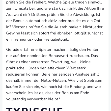
prüfen Sie die Freiheit. Welche Spiele tragen sinnvoll
zum Umsatz bei, und wie stark schränkt die Aktion Ihre
Auswahl ein? Drittens prüfen Sie die Abwicklung. Ist
der Bonus automatisch aktiv, oder braucht es ein Opt-
in? Viertens prüfen Sie die Auszahlbarkeit. Nicht jeder
Gewinn lässt sich sofort frei abheben; oft gilt zunächst
ein Trennungs- oder Freigabelogik.
Gerade erfahrene Spieler machen häufig den Fehler,
nur auf den nominellen Bonuswert zu schauen. Das
führt zu einer verzerrten Erwartung, weil kleine
praktische Hürden den effektiven Wert stark
reduzieren können. Bei einer seriösen Analyse zählt
deshalb immer der Netto-Nutzen: Wie viel Spielraum
kaufen Sie sich ein, wie hoch ist die Bindung, und wie
wahrscheinlich ist es, dass der Bonus am Ende
vollständig verwertbar bleibt?