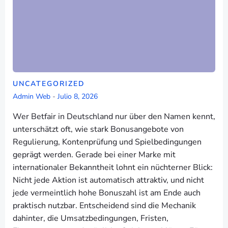
UNCATEGORIZED
Admin Web
-
Julio 8, 2026
Wer Betfair in Deutschland nur über den Namen kennt,
unterschätzt oft, wie stark Bonusangebote von
Regulierung, Kontenprüfung und Spielbedingungen
geprägt werden. Gerade bei einer Marke mit
internationaler Bekanntheit lohnt ein nüchterner Blick:
Nicht jede Aktion ist automatisch attraktiv, und nicht
jede vermeintlich hohe Bonuszahl ist am Ende auch
praktisch nutzbar. Entscheidend sind die Mechanik
dahinter, die Umsatzbedingungen, Fristen,