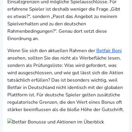
Einsatzgrenzen und mögliche Spielausschlüsse. Für
erfahrene Spieler ist deshalb weniger die Frage „Gibt
es etwas?“, sondern „Passt das Angebot zu meinem
Spielverhalten und zu den deutschen
Rahmenbedingungen?“. Genau dort setzt diese
Einordnung an.
Wenn Sie sich den aktuellen Rahmen der
Betfair Boni
ansehen, sollten Sie das nicht als Werbefläche lesen,
sondern als Prüfungsliste: Was wird gefordert, was
wird ausgeschlossen, und wie gut lässt sich die Aktion
tatsächlich erfüllen? Das ist besonders wichtig, weil
Betfair in Deutschland nicht identisch mit der globalen
Plattform ist. Für deutsche Spieler gelten zusätzliche
regulatorische Grenzen, die den Wert eines Bonus oft
stärker beeinflussen als die bloße Höhe der Gutschrift.