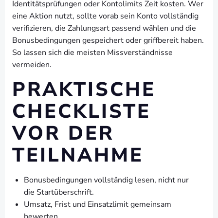
Identitätsprüfungen oder Kontolimits Zeit kosten. Wer
eine Aktion nutzt, sollte vorab sein Konto vollständig
verifizieren, die Zahlungsart passend wählen und die
Bonusbedingungen gespeichert oder griffbereit haben.
So lassen sich die meisten Missverständnisse
vermeiden.
PRAKTISCHE
CHECKLISTE
VOR DER
TEILNAHME
Bonusbedingungen vollständig lesen, nicht nur
die Startüberschrift.
Umsatz, Frist und Einsatzlimit gemeinsam
bewerten.