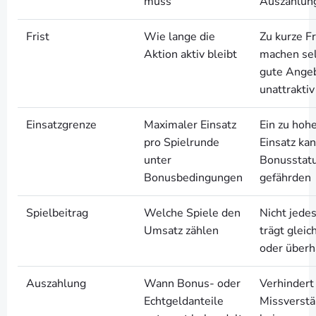
muss
Auszahlun
Frist
Wie lange die
Zu kurze Fr
Aktion aktiv bleibt
machen se
gute Ange
unattraktiv
Einsatzgrenze
Maximaler Einsatz
Ein zu hoh
pro Spielrunde
Einsatz ka
unter
Bonusstat
Bonusbedingungen
gefährden
Spielbeitrag
Welche Spiele den
Nicht jedes
Umsatz zählen
trägt gleich
oder überh
Auszahlung
Wann Bonus- oder
Verhindert
Echtgeldanteile
Missverstä