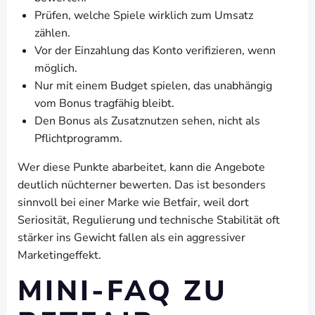
Prüfen, welche Spiele wirklich zum Umsatz
zählen.
Vor der Einzahlung das Konto verifizieren, wenn
möglich.
Nur mit einem Budget spielen, das unabhängig
vom Bonus tragfähig bleibt.
Den Bonus als Zusatznutzen sehen, nicht als
Pflichtprogramm.
Wer diese Punkte abarbeitet, kann die Angebote
deutlich nüchterner bewerten. Das ist besonders
sinnvoll bei einer Marke wie Betfair, weil dort
Seriosität, Regulierung und technische Stabilität oft
stärker ins Gewicht fallen als ein aggressiver
Marketingeffekt.
MINI-FAQ ZU