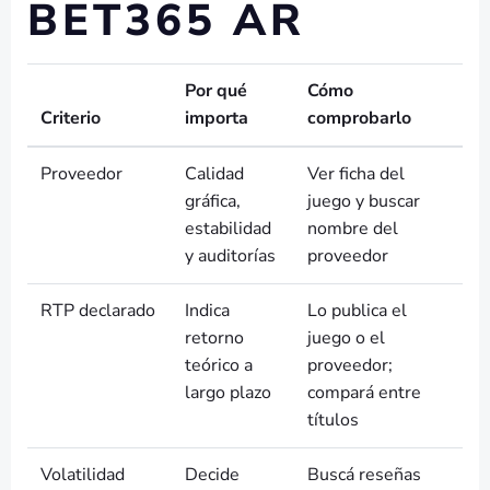
BET365 AR
Por qué
Cómo
Criterio
importa
comprobarlo
Proveedor
Calidad
Ver ficha del
gráfica,
juego y buscar
estabilidad
nombre del
y auditorías
proveedor
RTP declarado
Indica
Lo publica el
retorno
juego o el
teórico a
proveedor;
largo plazo
compará entre
títulos
Volatilidad
Decide
Buscá reseñas