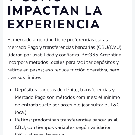
IMPACTAN LA
EXPERIENCIA
El mercado argentino tiene preferencias claras:
Mercado Pago y transferencias bancarias (CBU/CVU)
lideran por usabilidad y confianza. Bet365 Argentina
incorpora métodos locales para facilitar depósitos y
retiros en pesos; eso reduce fricción operativa, pero
trae sus límites.
Depósitos: tarjetas de débito, transferencias y
Mercado Pago son métodos comunes; el mínimo
de entrada suele ser accesible (consultar el T&C
local).
Retiros: predominan transferencias bancarias al
CBU, con tiempos variables según validación