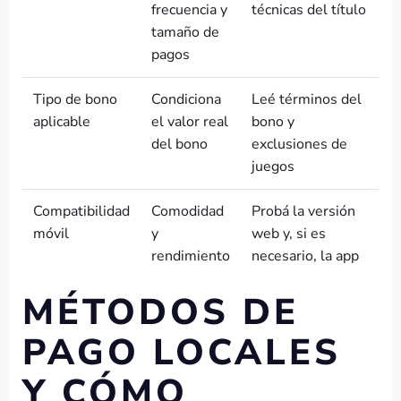
frecuencia y
técnicas del título
tamaño de
pagos
Tipo de bono
Condiciona
Leé términos del
aplicable
el valor real
bono y
del bono
exclusiones de
juegos
Compatibilidad
Comodidad
Probá la versión
móvil
y
web y, si es
rendimiento
necesario, la app
MÉTODOS DE
PAGO LOCALES
Y CÓMO