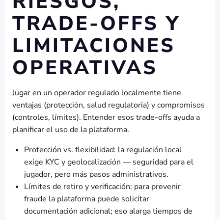
RIESGOS,
TRADE-OFFS Y
LIMITACIONES
OPERATIVAS
Jugar en un operador regulado localmente tiene
ventajas (protección, salud regulatoria) y compromisos
(controles, límites). Entender esos trade-offs ayuda a
planificar el uso de la plataforma.
Protección vs. flexibilidad: la regulación local
exige KYC y geolocalización — seguridad para el
jugador, pero más pasos administrativos.
Límites de retiro y verificación: para prevenir
fraude la plataforma puede solicitar
documentación adicional; eso alarga tiempos de