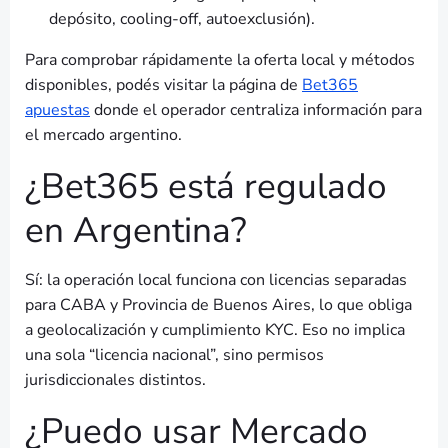
depósito, cooling-off, autoexclusión).
Para comprobar rápidamente la oferta local y métodos
disponibles, podés visitar la página de
Bet365
apuestas
donde el operador centraliza información para
el mercado argentino.
¿Bet365 está regulado
en Argentina?
Sí: la operación local funciona con licencias separadas
para CABA y Provincia de Buenos Aires, lo que obliga
a geolocalización y cumplimiento KYC. Eso no implica
una sola “licencia nacional”, sino permisos
jurisdiccionales distintos.
¿Puedo usar Mercado