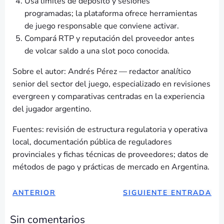
Usá límites de depósito y sesiones
programadas; la plataforma ofrece herramientas
de juego responsable que conviene activar.
Compará RTP y reputación del proveedor antes
de volcar saldo a una slot poco conocida.
Sobre el autor: Andrés Pérez — redactor analítico
senior del sector del juego, especializado en revisiones
evergreen y comparativas centradas en la experiencia
del jugador argentino.
Fuentes: revisión de estructura regulatoria y operativa
local, documentación pública de reguladores
provinciales y fichas técnicas de proveedores; datos de
métodos de pago y prácticas de mercado en Argentina.
NAVEGACIÓN
NAVEGAC
ANTERIOR
SIGUIENTE ENTRADA
DE
DE
Sin comentarios