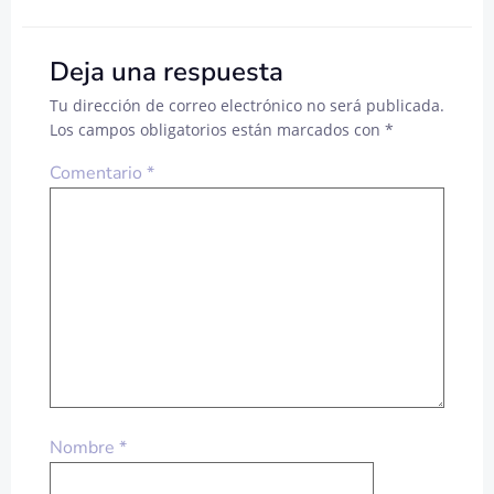
ENTRADAS
ENTRADA
Deja una respuesta
Tu dirección de correo electrónico no será publicada.
Los campos obligatorios están marcados con
*
Comentario
*
Nombre
*