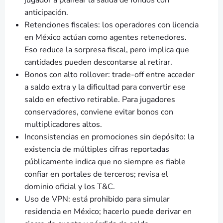
jugador a planear la salida de fondos con
anticipación.
Retenciones fiscales: los operadores con licencia
en México actúan como agentes retenedores.
Eso reduce la sorpresa fiscal, pero implica que
cantidades pueden descontarse al retirar.
Bonos con alto rollover: trade-off entre acceder
a saldo extra y la dificultad para convertir ese
saldo en efectivo retirable. Para jugadores
conservadores, conviene evitar bonos con
multiplicadores altos.
Inconsistencias en promociones sin depósito: la
existencia de múltiples cifras reportadas
públicamente indica que no siempre es fiable
confiar en portales de terceros; revisa el
dominio oficial y los T&C.
Uso de VPN: está prohibido para simular
residencia en México; hacerlo puede derivar en