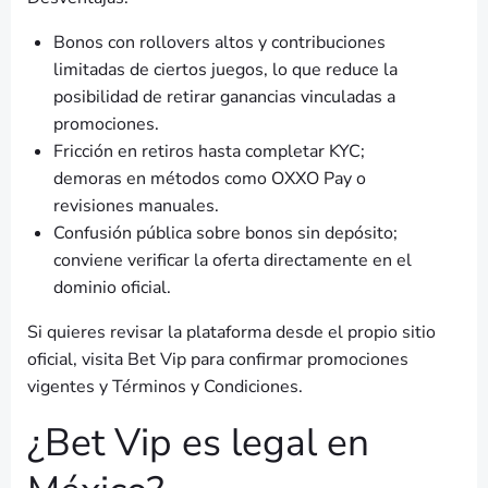
Bonos con rollovers altos y contribuciones
limitadas de ciertos juegos, lo que reduce la
posibilidad de retirar ganancias vinculadas a
promociones.
Fricción en retiros hasta completar KYC;
demoras en métodos como OXXO Pay o
revisiones manuales.
Confusión pública sobre bonos sin depósito;
conviene verificar la oferta directamente en el
dominio oficial.
Si quieres revisar la plataforma desde el propio sitio
oficial, visita Bet Vip para confirmar promociones
vigentes y Términos y Condiciones.
¿Bet Vip es legal en