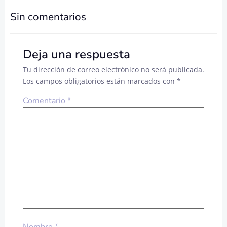
DE
DE
Sin comentarios
ENTRADAS
ENTRADA
Deja una respuesta
Tu dirección de correo electrónico no será publicada.
Los campos obligatorios están marcados con
*
Comentario
*