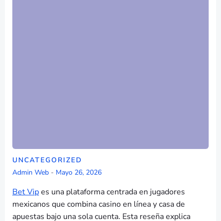
UNCATEGORIZED
Admin Web
-
Mayo 26, 2026
Bet Vip
es una plataforma centrada en jugadores
mexicanos que combina casino en línea y casa de
apuestas bajo una sola cuenta. Esta reseña explica