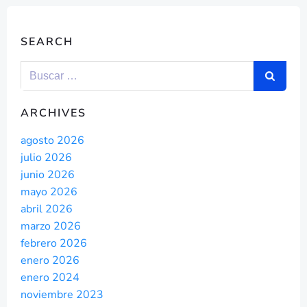
SEARCH
ARCHIVES
agosto 2026
julio 2026
junio 2026
mayo 2026
abril 2026
marzo 2026
febrero 2026
enero 2026
enero 2024
noviembre 2023