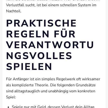
Verlustfall sucht, ist bei einem schnellen System im
Nachteil.
PRAKTISCHE
REGELN FÜR
VERANTWORTU
NGSVOLLES
SPIELEN
Für Anfänger ist ein simples Regelwerk oft wirksamer
als komplizierte Theorie. Die folgenden Grundsätze
sind alltagstauglich und unabhängig vom konkreten
Spiel:
Spiele nur mit Geld, dessen Verlust dein Alltag