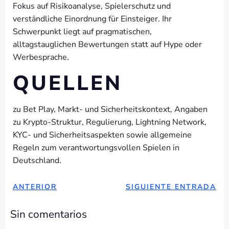
Fokus auf Risikoanalyse, Spielerschutz und
verständliche Einordnung für Einsteiger. Ihr
Schwerpunkt liegt auf pragmatischen,
alltagstauglichen Bewertungen statt auf Hype oder
Werbesprache.
QUELLEN
zu Bet Play, Markt- und Sicherheitskontext, Angaben
zu Krypto-Struktur, Regulierung, Lightning Network,
KYC- und Sicherheitsaspekten sowie allgemeine
Regeln zum verantwortungsvollen Spielen in
Deutschland.
NAVEGACIÓN
NAVEGAC
ANTERIOR
SIGUIENTE ENTRADA
DE
DE
Sin comentarios