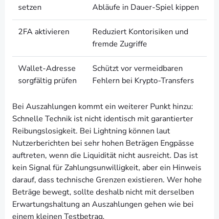
setzen
Abläufe in Dauer-Spiel kippen
2FA aktivieren
Reduziert Kontorisiken und
fremde Zugriffe
Wallet-Adresse
Schützt vor vermeidbaren
sorgfältig prüfen
Fehlern bei Krypto-Transfers
Bei Auszahlungen kommt ein weiterer Punkt hinzu:
Schnelle Technik ist nicht identisch mit garantierter
Reibungslosigkeit. Bei Lightning können laut
Nutzerberichten bei sehr hohen Beträgen Engpässe
auftreten, wenn die Liquidität nicht ausreicht. Das ist
kein Signal für Zahlungsunwilligkeit, aber ein Hinweis
darauf, dass technische Grenzen existieren. Wer hohe
Beträge bewegt, sollte deshalb nicht mit derselben
Erwartungshaltung an Auszahlungen gehen wie bei
einem kleinen Testbetrag.