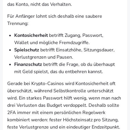
das Konto, nicht das Verhalten.
Für Anfänger lohnt sich deshalb eine saubere
Trennung:
Kontosicherheit
betrifft Zugang, Passwort,
Wallet und mögliche Fremdzugriffe.
Spielschutz
betrifft Einsatzhöhe, Sitzungsdauer,
Verlustgrenzen und Pausen.
Finanzschutz
betrifft die Frage, ob du überhaupt
mit Geld spielst, das du entbehren kannst.
Gerade bei Krypto-Casinos wird Kontosicherheit oft
überschätzt, während Selbstkontrolle unterschätzt
wird. Ein starkes Passwort hilft wenig, wenn man nach
drei Verlusten das Budget verdoppelt. Deshalb sollte
2FA immer mit einem persönlichen Regelwerk
kombiniert werden: fester Höchsteinsatz pro Sitzung,
feste Verlustgrenze und ein eindeutiger Endzeitpunkt.