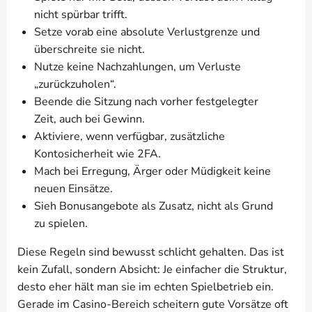
nicht spürbar trifft.
Setze vorab eine absolute Verlustgrenze und
überschreite sie nicht.
Nutze keine Nachzahlungen, um Verluste
„zurückzuholen“.
Beende die Sitzung nach vorher festgelegter
Zeit, auch bei Gewinn.
Aktiviere, wenn verfügbar, zusätzliche
Kontosicherheit wie 2FA.
Mach bei Erregung, Ärger oder Müdigkeit keine
neuen Einsätze.
Sieh Bonusangebote als Zusatz, nicht als Grund
zu spielen.
Diese Regeln sind bewusst schlicht gehalten. Das ist
kein Zufall, sondern Absicht: Je einfacher die Struktur,
desto eher hält man sie im echten Spielbetrieb ein.
Gerade im Casino-Bereich scheitern gute Vorsätze oft