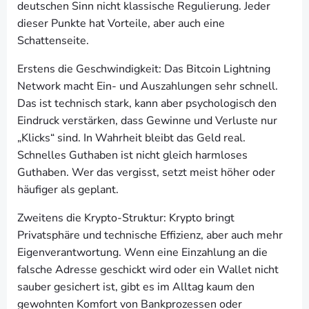
deutschen Sinn nicht klassische Regulierung. Jeder
dieser Punkte hat Vorteile, aber auch eine
Schattenseite.
Erstens die Geschwindigkeit: Das Bitcoin Lightning
Network macht Ein- und Auszahlungen sehr schnell.
Das ist technisch stark, kann aber psychologisch den
Eindruck verstärken, dass Gewinne und Verluste nur
„Klicks“ sind. In Wahrheit bleibt das Geld real.
Schnelles Guthaben ist nicht gleich harmloses
Guthaben. Wer das vergisst, setzt meist höher oder
häufiger als geplant.
Zweitens die Krypto-Struktur: Krypto bringt
Privatsphäre und technische Effizienz, aber auch mehr
Eigenverantwortung. Wenn eine Einzahlung an die
falsche Adresse geschickt wird oder ein Wallet nicht
sauber gesichert ist, gibt es im Alltag kaum den
gewohnten Komfort von Bankprozessen oder