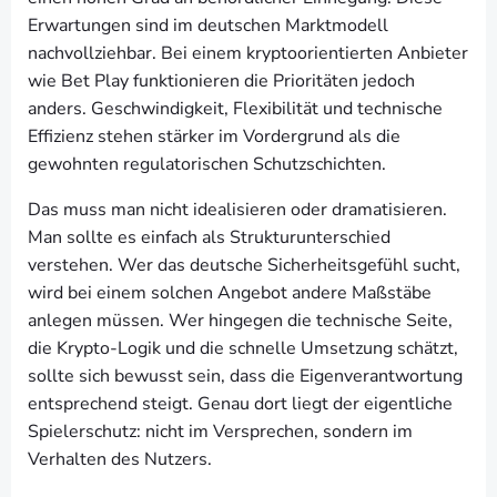
Erwartungen sind im deutschen Marktmodell
nachvollziehbar. Bei einem kryptoorientierten Anbieter
wie Bet Play funktionieren die Prioritäten jedoch
anders. Geschwindigkeit, Flexibilität und technische
Effizienz stehen stärker im Vordergrund als die
gewohnten regulatorischen Schutzschichten.
Das muss man nicht idealisieren oder dramatisieren.
Man sollte es einfach als Strukturunterschied
verstehen. Wer das deutsche Sicherheitsgefühl sucht,
wird bei einem solchen Angebot andere Maßstäbe
anlegen müssen. Wer hingegen die technische Seite,
die Krypto-Logik und die schnelle Umsetzung schätzt,
sollte sich bewusst sein, dass die Eigenverantwortung
entsprechend steigt. Genau dort liegt der eigentliche
Spielerschutz: nicht im Versprechen, sondern im
Verhalten des Nutzers.