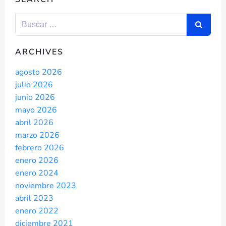
ARCHIVES
agosto 2026
julio 2026
junio 2026
mayo 2026
abril 2026
marzo 2026
febrero 2026
enero 2026
enero 2024
noviembre 2023
abril 2023
enero 2022
diciembre 2021