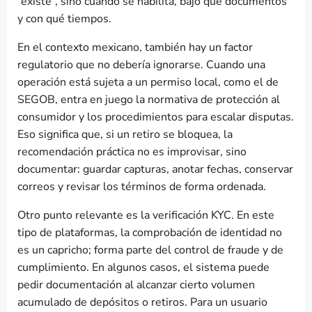
“existe”, sino cuándo se habilita, bajo qué documentos
y con qué tiempos.
En el contexto mexicano, también hay un factor
regulatorio que no debería ignorarse. Cuando una
operación está sujeta a un permiso local, como el de
SEGOB, entra en juego la normativa de protección al
consumidor y los procedimientos para escalar disputas.
Eso significa que, si un retiro se bloquea, la
recomendación práctica no es improvisar, sino
documentar: guardar capturas, anotar fechas, conservar
correos y revisar los términos de forma ordenada.
Otro punto relevante es la verificación KYC. En este
tipo de plataformas, la comprobación de identidad no
es un capricho; forma parte del control de fraude y de
cumplimiento. En algunos casos, el sistema puede
pedir documentación al alcanzar cierto volumen
acumulado de depósitos o retiros. Para un usuario