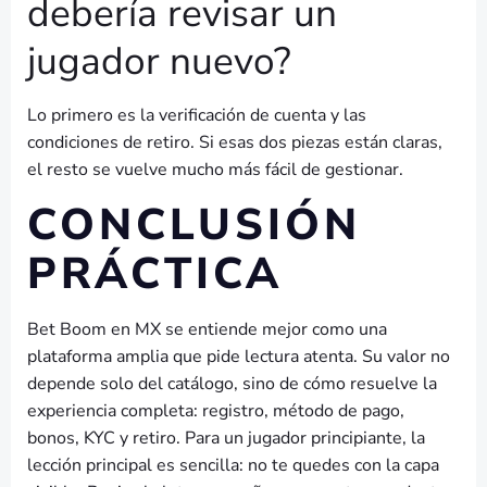
debería revisar un
jugador nuevo?
Lo primero es la verificación de cuenta y las
condiciones de retiro. Si esas dos piezas están claras,
el resto se vuelve mucho más fácil de gestionar.
CONCLUSIÓN
PRÁCTICA
Bet Boom en MX se entiende mejor como una
plataforma amplia que pide lectura atenta. Su valor no
depende solo del catálogo, sino de cómo resuelve la
experiencia completa: registro, método de pago,
bonos, KYC y retiro. Para un jugador principiante, la
lección principal es sencilla: no te quedes con la capa