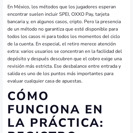
En México, los métodos que los jugadores esperan
encontrar suelen incluir SPEI, OXXO Pay, tarjeta
bancaria y, en algunos casos, cripto. Pero la presencia
de un método no garantiza que esté disponible para
todos los casos ni para todos los momentos del ciclo
de la cuenta. En especial, el retiro merece atención
extra: varios usuarios se concentran en la facilidad del
depósito y después descubren que el cobro exige una
revisión más estricta. Ese desbalance entre entrada y
salida es uno de los puntos más importantes para
evaluar cualquier casa de apuestas.
CÓMO
FUNCIONA EN
LA PRÁCTICA: