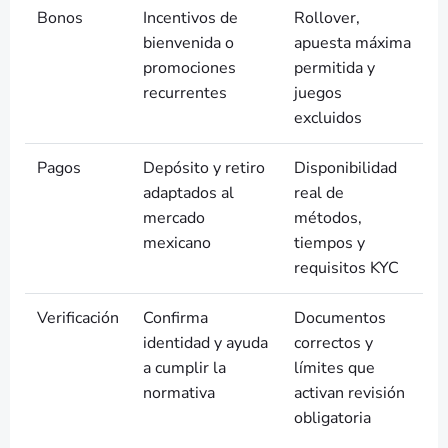
Bonos
Incentivos de
Rollover,
bienvenida o
apuesta máxima
promociones
permitida y
recurrentes
juegos
excluidos
Pagos
Depósito y retiro
Disponibilidad
adaptados al
real de
mercado
métodos,
mexicano
tiempos y
requisitos KYC
Verificación
Confirma
Documentos
identidad y ayuda
correctos y
a cumplir la
límites que
normativa
activan revisión
obligatoria