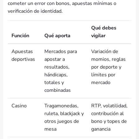
cometer un error con bonos, apuestas mínimas o
verificación de identidad.
Qué debes
Función
Qué aporta
vigilar
Apuestas
Mercados para
Variación de
deportivas
apostar a
momios, reglas
resultados,
por deporte y
hándicaps,
límites por
totales y
mercado
combinadas
Casino
Tragamonedas,
RTP, volatilidad,
ruleta, blackjack y
contribución al
otros juegos de
bono y topes de
mesa
ganancia