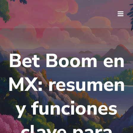
Saltar
al
contenido
Bet Boom en
MX: resumen
y funciones
clave para