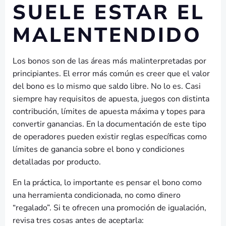
SUELE ESTAR EL
MALENTENDIDO
Los bonos son de las áreas más malinterpretadas por
principiantes. El error más común es creer que el valor
del bono es lo mismo que saldo libre. No lo es. Casi
siempre hay requisitos de apuesta, juegos con distinta
contribución, límites de apuesta máxima y topes para
convertir ganancias. En la documentación de este tipo
de operadores pueden existir reglas específicas como
límites de ganancia sobre el bono y condiciones
detalladas por producto.
En la práctica, lo importante es pensar el bono como
una herramienta condicionada, no como dinero
“regalado”. Si te ofrecen una promoción de igualación,
revisa tres cosas antes de aceptarla: