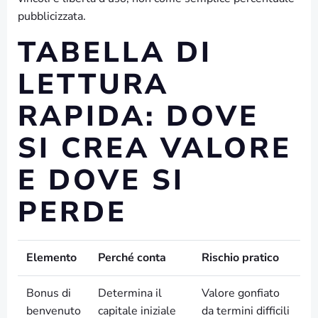
pubblicizzata.
TABELLA DI
LETTURA
RAPIDA: DOVE
SI CREA VALORE
E DOVE SI
PERDE
Elemento
Perché conta
Rischio pratico
Bonus di
Determina il
Valore gonfiato
benvenuto
capitale iniziale
da termini difficili