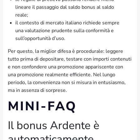
lineare il passaggio dal saldo bonus al saldo
reale;
il contesto di mercato italiano richiede sempre
una valutazione prudente sulla conformità e
sull’opportunità d’uso.
Per questo, la miglior difesa è procedurale: leggere
tutto prima di depositare, testare con importi contenuti
e non confondere una promozione appariscente con
una promozione realmente efficiente. Nel lungo
periodo, la convenienza non si misura in entusiasmo,
ma in assenza di sorprese.
MINI-FAQ
Il bonus Ardente è
automaticamente