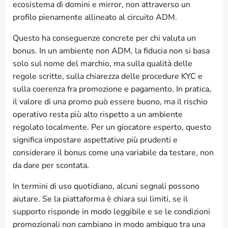
ecosistema di domini e mirror, non attraverso un
profilo pienamente allineato al circuito ADM.
Questo ha conseguenze concrete per chi valuta un
bonus. In un ambiente non ADM, la fiducia non si basa
solo sul nome del marchio, ma sulla qualità delle
regole scritte, sulla chiarezza delle procedure KYC e
sulla coerenza fra promozione e pagamento. In pratica,
il valore di una promo può essere buono, ma il rischio
operativo resta più alto rispetto a un ambiente
regolato localmente. Per un giocatore esperto, questo
significa impostare aspettative più prudenti e
considerare il bonus come una variabile da testare, non
da dare per scontata.
In termini di uso quotidiano, alcuni segnali possono
aiutare. Se la piattaforma è chiara sui limiti, se il
supporto risponde in modo leggibile e se le condizioni
promozionali non cambiano in modo ambiguo tra una