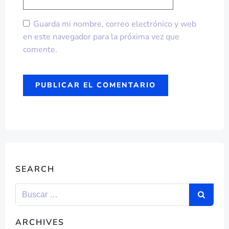
Guarda mi nombre, correo electrónico y web
en este navegador para la próxima vez que
comente.
SEARCH
ARCHIVES