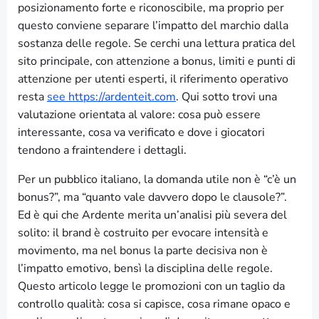
posizionamento forte e riconoscibile, ma proprio per
questo conviene separare l’impatto del marchio dalla
sostanza delle regole. Se cerchi una lettura pratica del
sito principale, con attenzione a bonus, limiti e punti di
attenzione per utenti esperti, il riferimento operativo
resta
see https://ardenteit.com
. Qui sotto trovi una
valutazione orientata al valore: cosa può essere
interessante, cosa va verificato e dove i giocatori
tendono a fraintendere i dettagli.
Per un pubblico italiano, la domanda utile non è “c’è un
bonus?”, ma “quanto vale davvero dopo le clausole?”.
Ed è qui che Ardente merita un’analisi più severa del
solito: il brand è costruito per evocare intensità e
movimento, ma nel bonus la parte decisiva non è
l’impatto emotivo, bensì la disciplina delle regole.
Questo articolo legge le promozioni con un taglio da
controllo qualità: cosa si capisce, cosa rimane opaco e