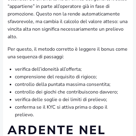
“appartiene” in parte all’operatore già in fase di
promozione. Questo non la rende automaticamente
sfavorevole, ma cambia il calcolo del valore atteso: una
vincita alta non significa necessariamente un prelievo
alto.
Per questo, il metodo corretto è leggere il bonus come
una sequenza di passaggi:
verifica dell’idoneità all’offerta;
comprensione del requisito di rigioco;
controllo della puntata massima consentita;
controllo dei giochi che contribuiscono davvero;
verifica delle soglie o dei limiti di prelievo;
conferma se il KYC si attiva prima o dopo il
prelievo.
ARDENTE NEL