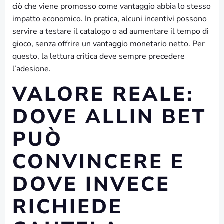
ciò che viene promosso come vantaggio abbia lo stesso
impatto economico. In pratica, alcuni incentivi possono
servire a testare il catalogo o ad aumentare il tempo di
gioco, senza offrire un vantaggio monetario netto. Per
questo, la lettura critica deve sempre precedere
l’adesione.
VALORE REALE:
DOVE ALLIN BET
PUÒ
CONVINCERE E
DOVE INVECE
RICHIEDE