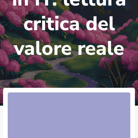
critica del
valore reale