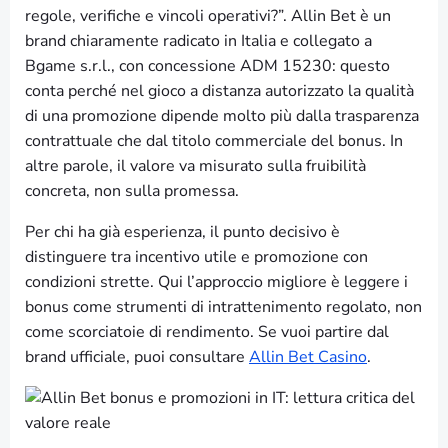
regole, verifiche e vincoli operativi?”. Allin Bet è un
brand chiaramente radicato in Italia e collegato a
Bgame s.r.l., con concessione ADM 15230: questo
conta perché nel gioco a distanza autorizzato la qualità
di una promozione dipende molto più dalla trasparenza
contrattuale che dal titolo commerciale del bonus. In
altre parole, il valore va misurato sulla fruibilità
concreta, non sulla promessa.
Per chi ha già esperienza, il punto decisivo è
distinguere tra incentivo utile e promozione con
condizioni strette. Qui l’approccio migliore è leggere i
bonus come strumenti di intrattenimento regolato, non
come scorciatoie di rendimento. Se vuoi partire dal
brand ufficiale, puoi consultare
Allin Bet Casino
.