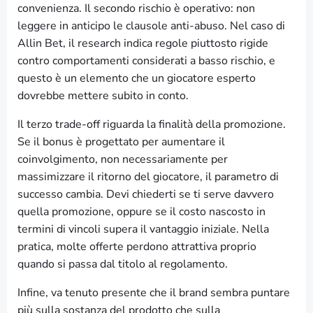
convenienza. Il secondo rischio è operativo: non
leggere in anticipo le clausole anti-abuso. Nel caso di
Allin Bet, il research indica regole piuttosto rigide
contro comportamenti considerati a basso rischio, e
questo è un elemento che un giocatore esperto
dovrebbe mettere subito in conto.
Il terzo trade-off riguarda la finalità della promozione.
Se il bonus è progettato per aumentare il
coinvolgimento, non necessariamente per
massimizzare il ritorno del giocatore, il parametro di
successo cambia. Devi chiederti se ti serve davvero
quella promozione, oppure se il costo nascosto in
termini di vincoli supera il vantaggio iniziale. Nella
pratica, molte offerte perdono attrattiva proprio
quando si passa dal titolo al regolamento.
Infine, va tenuto presente che il brand sembra puntare
più sulla sostanza del prodotto che sulla