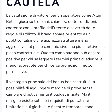
CAUTELA
La valutazione di valore, per un operatore come Allin
Bet, si gioca su tre piani: chiarezza delle condizioni,
coerenza con il profilo dell’utente e severità delle
regole di utilizzo. Il brand appare orientato a un
pubblico italiano che apprezza strutture meno
aggressive sul piano comunicativo, ma più selettive sul
piano contrattuale. Questa combinazione può essere
positiva per chi sa leggere i termini prima di aderire; è
meno favorevole per chi cerca promozioni molto
permissive.
Il vantaggio principale dei bonus ben costruiti è la
possibilità di aggiungere margine di prova senza
cambiare drasticamente il budget iniziale. Ma il
margine esiste solo se i requisiti di puntata, le
limitazioni sui giochi e le finestre temporali sono