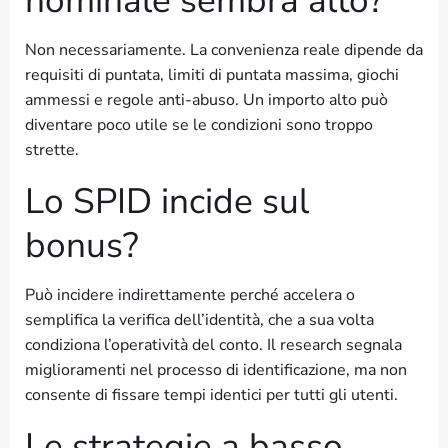
nominale sembra alto?
Non necessariamente. La convenienza reale dipende da
requisiti di puntata, limiti di puntata massima, giochi
ammessi e regole anti-abuso. Un importo alto può
diventare poco utile se le condizioni sono troppo
strette.
Lo SPID incide sul
bonus?
Può incidere indirettamente perché accelera o
semplifica la verifica dell’identità, che a sua volta
condiziona l’operatività del conto. Il research segnala
miglioramenti nel processo di identificazione, ma non
consente di fissare tempi identici per tutti gli utenti.
Le strategie a basso