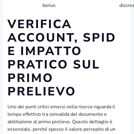
bonus
discrez
VERIFICA
ACCOUNT, SPID
E IMPATTO
PRATICO SUL
PRIMO
PRELIEVO
Uno dei punti critici emersi nella ricerca riguarda il
tempo effettivo tra convalida del documento e
abilitazione al primo prelievo. Questo dettaglio è
essenziale, perché spesso il valore percepito di un