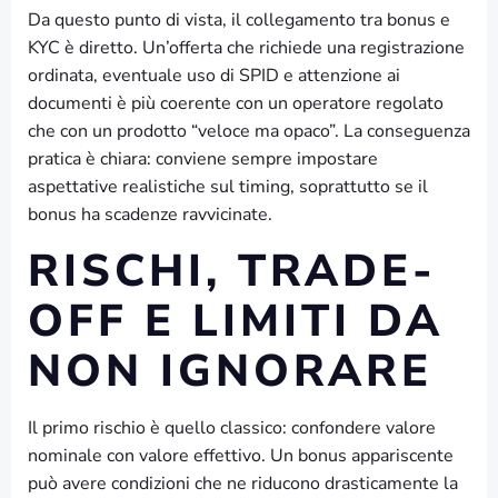
Da questo punto di vista, il collegamento tra bonus e
KYC è diretto. Un’offerta che richiede una registrazione
ordinata, eventuale uso di SPID e attenzione ai
documenti è più coerente con un operatore regolato
che con un prodotto “veloce ma opaco”. La conseguenza
pratica è chiara: conviene sempre impostare
aspettative realistiche sul timing, soprattutto se il
bonus ha scadenze ravvicinate.
RISCHI, TRADE-
OFF E LIMITI DA
NON IGNORARE
Il primo rischio è quello classico: confondere valore
nominale con valore effettivo. Un bonus appariscente
può avere condizioni che ne riducono drasticamente la