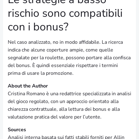
rischio sono compatibili
con i bonus?
Nel caso analizzato, no in modo affidabile. La ricerca
indica che alcune coperture ampie, come quelle
segnalate per la roulette, possono portare alla confisca
del bonus. È quindi essenziale rispettare i termini
prima di usare la promozione.
About the Author
Cristina Romano è una redattrice specializzata in analisi
del gioco regolato, con un approccio orientato alla
chiarezza contrattuale, alla lettura dei bonus e alla
valutazione pratica del valore per l’utente.
Sources
Analisi interna basata sui fatti stabili forniti per Allin