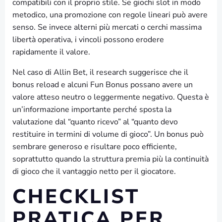
compatibili con il proprio stile. Se giochi slot in modo
metodico, una promozione con regole lineari può avere
senso. Se invece alterni più mercati o cerchi massima
libertà operativa, i vincoli possono erodere
rapidamente il valore.
Nel caso di Allin Bet, il research suggerisce che il
bonus reload e alcuni Fun Bonus possano avere un
valore atteso neutro o leggermente negativo. Questa è
un’informazione importante perché sposta la
valutazione dal “quanto ricevo” al “quanto devo
restituire in termini di volume di gioco”. Un bonus può
sembrare generoso e risultare poco efficiente,
soprattutto quando la struttura premia più la continuità
di gioco che il vantaggio netto per il giocatore.
CHECKLIST
PRATICA PER