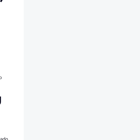
o
U
tado