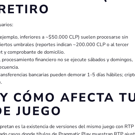
 RETIRO
uarios:
 ejemplo, inferiores a ~$50.000 CLP) suelen procesarse sin
ertos umbrales (reportes indican ~200.000 CLP o al tercer
net y comprobante de domicilio.
el procesamiento financiero no se ejecute sábados y domingos,
ecuencia.
nsferencias bancarias pueden demorar 1-5 días hábiles; cript
.
 Y CÓMO AFECTA T
DE JUEGO
retan es la existencia de versiones del mismo juego con RTP
tado casos donde títulos de Pragmatic Play muestran RTP ajus