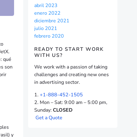
abril 2023
enero 2022
diciembre 2021
julio 2021
febrero 2020
co
READY TO START
WORK
JetX.
WITH US?
e: qué
es son
We work with a passion of taking
brir
challenges and creating new ones
in advertising sector.
+1-888-452-1505
Mon – Sat: 9:00 am – 5:00 pm,
Sunday:
CLOSED
G
e
t
a
Q
u
o
t
e
ples
asil) y