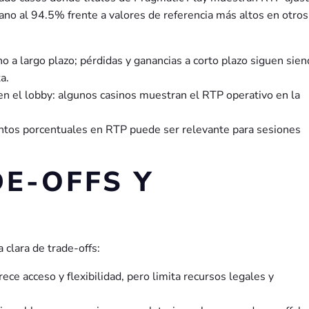
no al 94.5% frente a valores de referencia más altos en otros
 a largo plazo; pérdidas y ganancias a corto plazo siguen sie
a.
n el lobby: algunos casinos muestran el RTP operativo en la
untos porcentuales en RTP puede ser relevante para sesiones
DE-OFFS Y
 clara de trade-offs:
ece acceso y flexibilidad, pero limita recursos legales y