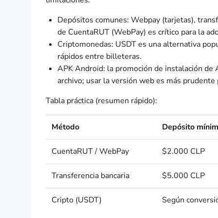
Depósitos comunes: Webpay (tarjetas), transf
de CuentaRUT (WebPay) es crítico para la ado
Criptomonedas: USDT es una alternativa popul
rápidos entre billeteras.
APK Android: la promoción de instalación de AP
archivo; usar la versión web es más prudente p
Tabla práctica (resumen rápido):
Método
Depósito míni
CuentaRUT / WebPay
$2.000 CLP
Transferencia bancaria
$5.000 CLP
Cripto (USDT)
Según conversi