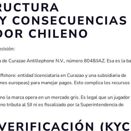
TRUCTURA
Y CONSECUENCIAS
DOR CHILENO
ecisión:
tra de Curazao Antillephone N.V., número 8048/JAZ. Esa es la b
offshore: entidad licenciataria en Curazao y una subsidiaria de
nes europeas) para manejar pagos. Esto complica los recursos
eno la marca opera en un mercado gris. Es legal que un jugador
no tributa al SII ni es fiscalizado por la Superintendencia de
VERIFICACIÓN (KYC