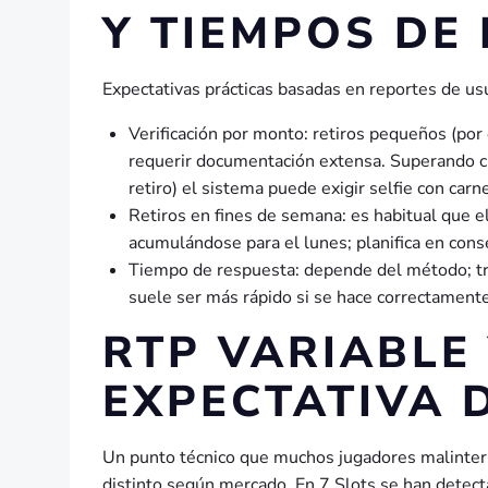
Y TIEMPOS DE
Expectativas prácticas basadas en reportes de us
Verificación por monto: retiros pequeños (por
requerir documentación extensa. Superando ci
retiro) el sistema puede exigir selfie con car
Retiros en fines de semana: es habitual que 
acumulándose para el lunes; planifica en cons
Tiempo de respuesta: depende del método; tra
suele ser más rápido si se hace correctamente
RTP VARIABLE
EXPECTATIVA 
Un punto técnico que muchos jugadores malinterp
distinto según mercado. En 7 Slots se han detec