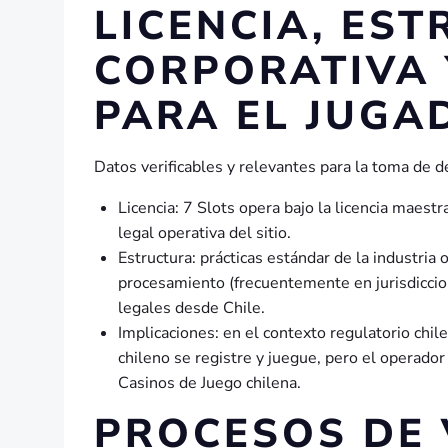
LICENCIA, ES
CORPORATIVA 
PARA EL JUGA
Datos verificables y relevantes para la toma de d
Licencia: 7 Slots opera bajo la licencia maes
legal operativa del sitio.
Estructura: prácticas estándar de la industria 
procesamiento (frecuentemente en jurisdiccio
legales desde Chile.
Implicaciones: en el contexto regulatorio chil
chileno se registre y juegue, pero el operador 
Casinos de Juego chilena.
PROCESOS DE 