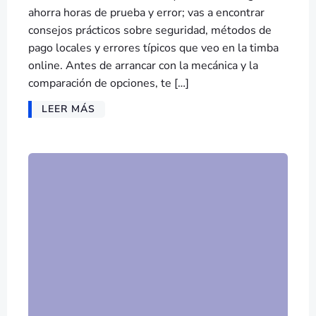
ahorra horas de prueba y error; vas a encontrar
consejos prácticos sobre seguridad, métodos de
pago locales y errores típicos que veo en la timba
online. Antes de arrancar con la mecánica y la
comparación de opciones, te […]
LEER MÁS