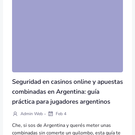
Seguridad en casinos online y apuestas
combinadas en Argentina: guía
práctica para jugadores argentinos
-
Admin Web
Feb 4
Che, si sos de Argentina y querés meter unas
combinadas sin comerte un quilombo, esta guía te