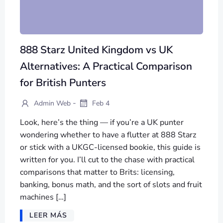
888 Starz United Kingdom vs UK
Alternatives: A Practical Comparison
for British Punters
-
Admin Web
Feb 4
Look, here’s the thing — if you’re a UK punter
wondering whether to have a flutter at 888 Starz
or stick with a UKGC-licensed bookie, this guide is
written for you. I’ll cut to the chase with practical
comparisons that matter to Brits: licensing,
banking, bonus math, and the sort of slots and fruit
machines […]
LEER MÁS