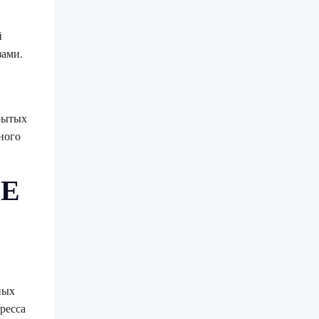
й
зами.
крытых
ного
Е
ных
ресса