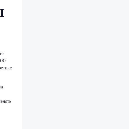
Ы
 на
000
ретике
на
менять