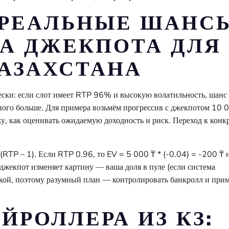
 РЕАЛЬНЫЕ ШАНС
А ДЖЕКПОТА ДЛЯ
КАЗАХСТАНА
чески: если слот имеет RTP 96% и высокую волатильность, шанс
ого больше. Для примера возьмём прогрессив с джекпотом 10 
у, как оценивать ожидаемую доходность и риск. Переход к конк
(RTP – 1). Если RTP 0.96, то EV = 5 000 ₸ * (-0.04) = -200 ₸ 
джекпот изменяет картину — ваша доля в пуле (если система
авкой, поэтому разумный план — контролировать банкролл и при
ЙРОЛЛЕРА ИЗ КЗ: