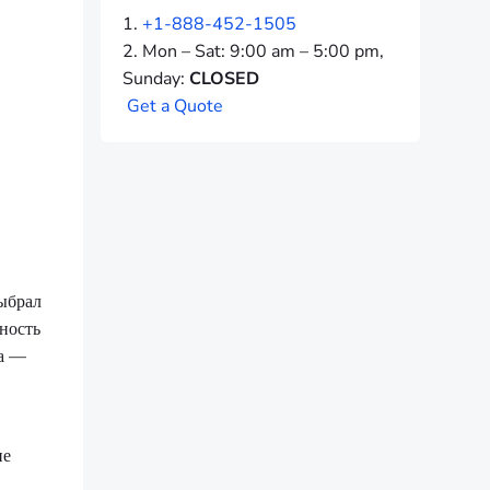
+1-888-452-1505
Mon – Sat: 9:00 am – 5:00 pm,
Sunday:
CLOSED
G
e
t
a
Q
u
o
t
e
выбрал
ьность
ка —
не