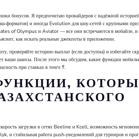
аники бонусов. Я предпочитаю провайдеров с надёжной историе
раш‑форматов) и иногда Evolution для шоу‑сетей с крупными при
tes of Olympus и Aviator — все они встречаются в мобайле, и
ъяснит, как искать реальные джекпоты в приложении.
ту, проверяйте историю выплат (если доступна) и избегайте с
ает ваши шансы. После этого мы обсудим, какие функции мобиль
сность при ставках в тенге ₸.
УНКЦИИ, КОТОРЫ
АЗАХСТАНСКОГО
орость загрузки в сетях Beeline и Kcell, возможность мгновен
lyk, и стабильная работа push‑уведомлений для турниров и прог