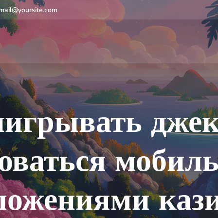
mail@yoursite.com
игрывать дже
зоваться мобил
ложениями кази