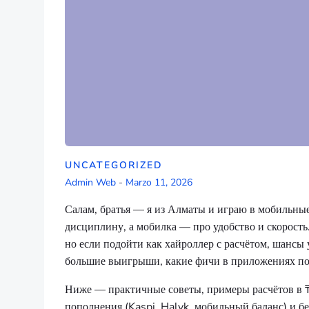
UNCATEGORIZED
Admin Web
-
Marzo 11, 2026
Салам, братья — я из Алматы и играю в мобильные
дисциплину, а мобилка — про удобство и скорость.
но если подойти как хайроллер с расчётом, шансы 
большие выигрыши, какие фичи в приложениях помог
Ниже — практичные советы, примеры расчётов в ₸
пополнения (Kaspi, Halyk, мобильный баланс) и б