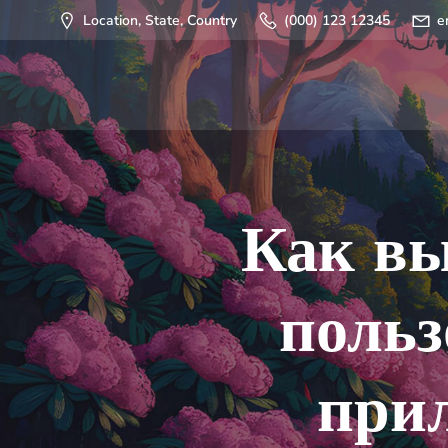
Saltar
Location, State, Country
(000) 123 12345
e
al
contenido
Как вы
поль
при