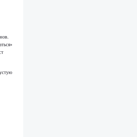
нов.
аться»
ст
пустую