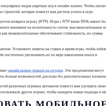
 популярных видов азартных игр в онлайн-казино. Чтобы увели
 стратегий, которые помогут вам достичь успеха в игре.
центом возврата игроку (RTP). Игры с RTP выше 95% имеют б
братите внимание на волатильность слотов: высоковолатильные 
а как низковолатильные обеспечивают стабильность, но суммы
жетом. Установите лимиты на ставки и время игры, чтобы избеж
ебе постепенно увеличивать их по мере накопления опыта и
аемые
vavada казино зеркало на сегодня
. Эти предложения могут
ить больше возможностей для игры без дополнительных вложени
остей различных игровых автоматов помогут вам улучшить свою
использовали другие игроки, чтобы находить новые подходы и м
ОВАТЬ МОБИЛЬНО