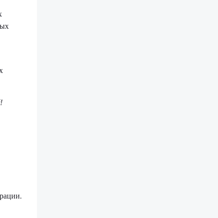
х
ных
х
!
трации.