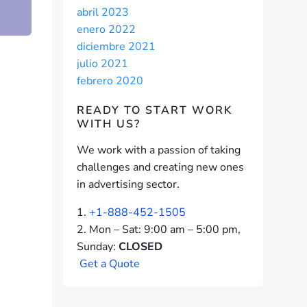
abril 2023
enero 2022
diciembre 2021
julio 2021
febrero 2020
READY TO START
WORK
WITH US?
We work with a passion of taking
challenges and creating new ones
in advertising sector.
+1-888-452-1505
Mon – Sat: 9:00 am – 5:00 pm,
Sunday:
CLOSED
G
e
t
a
Q
u
o
t
e