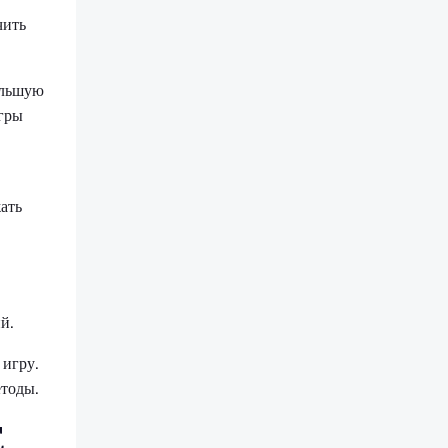
чить
ольшую
игры
ать
й.
 игру.
етоды.
Е