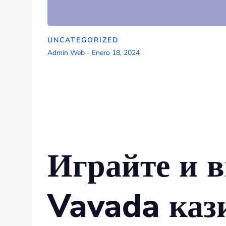
UNCATEGORIZED
Admin Web
-
Enero 18, 2024
Играйте и 
Vavada каз