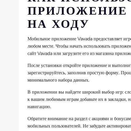
ПРИЛОЖЕНИЕ 
НА ХОДУ
Мобильное приложение Vavada предоставляет игро
любом месте. Чтобы начать использовать приложе
сайт Vavada или загрузите его из магазина прило
После установки откройте приложение и выполните 
зарегистрируйтесь, заполнив простую форму. Проц
минимального набора данных.
В приложении вы найдете широкий выбор игр: сло
к вашим любимым играм добавьте их в закладки, 
навигацию.
Обратите внимание на раздел с акциями и бонусам
мобильных пользователей. Не забудьте активирова