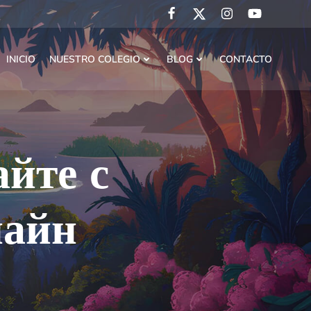
INICIO
NUESTRO COLEGIO
BLOG
CONTACTO
йте с
лайн