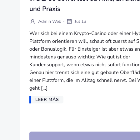
und Praxis
-
Admin Web
Jul 13
Wer sich bei einem Krypto-Casino oder einer Hyb
Plattform orientieren will, schaut oft zuerst auf S
oder Bonuslogik. Für Einsteiger ist aber etwas a
mindestens genauso wichtig: Wie gut ist der
Kundensupport, wenn etwas nicht sofort funktion
Genau hier trennt sich eine gut gebaute Oberflä
einer Plattform, die im Alltag schnell nervt. Be
geht […]
LEER MÁS