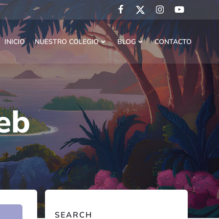
INICIO
NUESTRO COLEGIO
BLOG
CONTACTO
eb
SEARCH