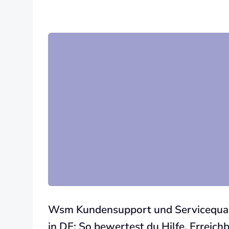
Wsm Kundensupport und Servicequal
in DE: So bewertest du Hilfe, Erreichb