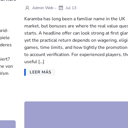
-
Admin Web
Jul 13
Karamba has long been a familiar name in the UK
market, but bonuses are where the real value que
rid-
starts. A headline offer can look strong at first gla
piele
yet the practical return depends on wagering, elig
nderes
games, time limits, and how tightly the promotion 
to account verification. For experienced players, t
iert?
useful […]
che von
LEER MÁS
i Wsm